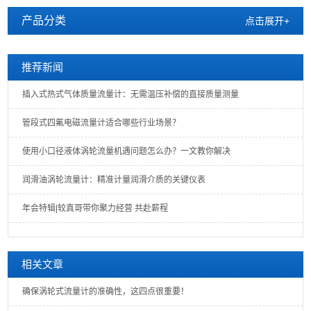
产品分类
点击展开+
推荐新闻
插入式热式气体质量流量计：无需温压补偿的直接质量测量
管段式四氟电磁流量计适合哪些行业场景？
使用小口径液体涡轮流量机遇问题怎么办？一文教你解决
润滑油涡轮流量计：精准计量润滑介质的关键仪表
年会特辑|较真哥带你聚力经营 共赴薪程
相关文章
确保涡轮式流量计的准确性，这四点很重要！