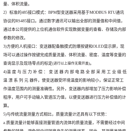
量、体积流量。
2）标准的485接口模式：BPM型变送器采用基于MODBUS RTU通讯
协议的
RS485接口。通过数字通讯可以输出全部的测量值和中间值，
通过本公司提供
的上位机通信软件实现数据变量的查看、存储及内部
参数的修改。
3)方便的人机接口：变送器配备触摸式防爆按键和OLED显示屏，现
场可
以通过操作按键完成质量流量、体积流量、密度、温度等变量的
查询显示及
现场零点的标定
。
(进行以上操作无需开盖)
4)温 度 与 压 力 补 偿 ： 变 送 器 内 部 电 路 全 部 采 用 工 业 级 低
温 漂 系 列 元 器
件，使变送器受环境温度的影响较小，保证正常工
作温度范围内的测量准确
性。另外，变送器内部增加了压力影响补偿
程序，用户可手动输入管道压力
值，以便变送器进行压力补偿值的计
算。
5)与传统流量测量方式相比，质量流量计还具有以下优势：
a.
质量流量计能够直接测量管道内流体的质量流量，不需要经过中间