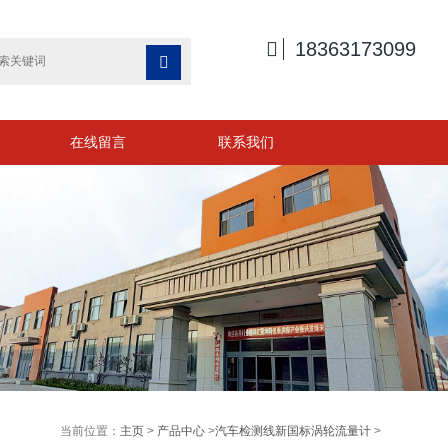

18363173099

在线留言
联系我们
当前位置：
主页
>
产品中心
>
汽车检测线新国标涡轮流量计
>