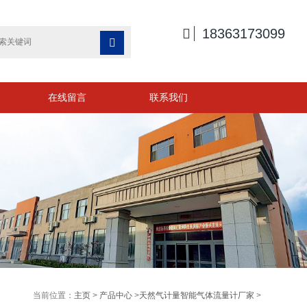

18363173099

在线留言
联系我们
当前位置：
主页
>
产品中心
>
天然气计量智能气体流量计厂家
>