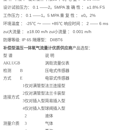
设计试验压力： 0.1 ——2。5MPA 准 确 性 ： ±1.8% FS
工作压力 ： 0.1 ——1。5 MPA 重 复 性 ： ±0。2%
环境温度 ： -25℃ ～ —— +85℃ 响应时间 ： 2 —— 6 ms
zui大流量 ： ≥18.00 m/h zui小流量 ： 0.001 m/h
防爆等级: IP 65 隔爆型： DIIBT6
补偿型温压一体氧气流量计优质供应商
产品选型：
型 谱
说 明
AKLUGB
涡街流量仪表
检测
B
压电式传感器
方式
E
电容式传感器
1
仅对满管型
法兰连接型
2
仅对满管型
法兰卡装型
连接方式
3
仅对插入型
简易插入型
4
仅对插入型
球阀插入型
2
液体
测量介质
3
气体