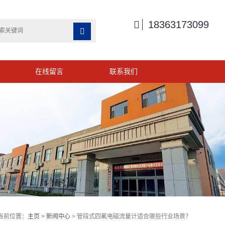

18363173099

在线留言
联系我们
当前位置：
主页
>
新闻中心
> 管段式四氟电磁流量计适合哪些行业场景？