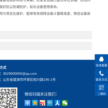
覆盖电极影响信号采集。检查管道接口是否存在渗漏、松动问
做好防尘防潮防护，延长设备使用寿命。
用与常态化维护，能够有效保障设备计量精准度，降低设备故
在线客服
方式
：
3629000656@qq.com
：
山东省威海市环翠区和兴路196-1号
联系方式
微信扫描关注我们：
二维码