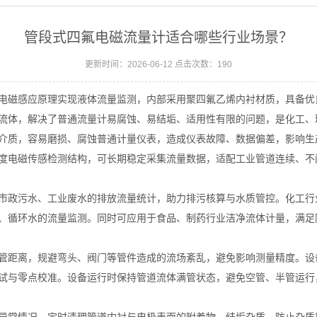
管段式四氟电磁流量计适合哪些行业场景？
更新时间：2026-06-12 点击次数：190
磁感应原理实现液体流量监测，内部采用聚四氟乙烯内衬材质，具备优
流体，解决了普通流量计易腐蚀、易结垢、适用性有限的问题，是化工、
质，容易磨损、腐蚀普通计量仪表，造成仪表故障、数据偏差，影响生
度电磁传感检测结构，可长期稳定采集流量数据，适配工业管道连续、不
政污水、工业废水的排放流量统计，助力排污核算与水质管控。化工行
、循环水的流量监测。同时可应用于食品、制药行业洁净流体计量，满足
距离，规避弯头、阀门等管件造成的流场紊乱，避免影响测量精度。设
试与零点校准。设备运行时保持管道流体满管状态，避免空管、半管运行