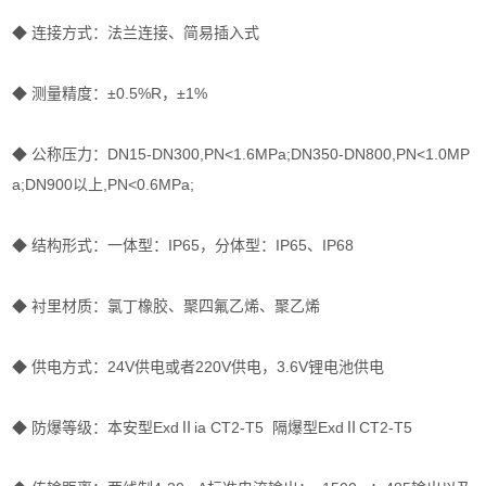
◆ 连接方式：法兰连接、简易插入式
◆ 测量精度：±0.5%R，±1%
◆ 公称压力：DN15-DN300,PN<1.6MPa;DN350-DN800,PN<1.0MP
a;DN900以上,PN<0.6MPa;
◆ 结构形式：一体型：IP65，分体型：IP65、IP68
◆ 衬里材质：氯丁橡胶、聚四氟乙烯、聚乙烯
◆ 供电方式：24V供电或者220V供电，3.6V锂电池供电
◆ 防爆等级：本安型ExdⅡia CT2-T5 隔爆型ExdⅡCT2-T5