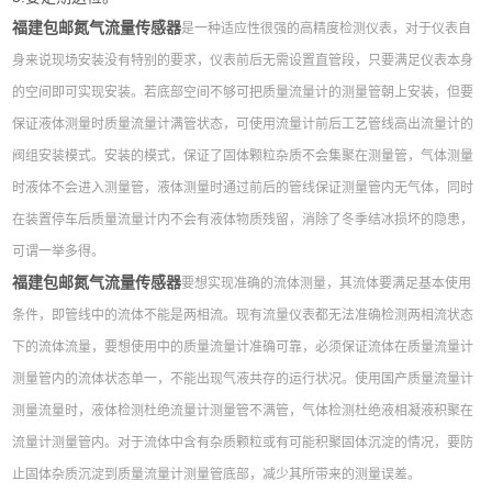
福建包邮氮气流量传感器
是一种适应性很强的高精度检测仪表，对于仪表自
身来说现场安装没有特别的要求，仪表前后无需设置直管段，只要满足仪表本身
的空间即可实现安装。若底部空间不够可把质量流量计的测量管朝上安装，但要
保证液体测量时质量流量计满管状态，可使用流量计前后工艺管线高出流量计的
阀组安装模式。安装的模式，保证了固体颗粒杂质不会集聚在测量管，气体测量
时液体不会进入测量管，液体测量时通过前后的管线保证测量管内无气体，同时
在装置停车后质量流量计内不会有液体物质残留，消除了冬季结冰损坏的隐患，
可谓一举多得。
福建包邮氮气流量传感器
要想实现准确的流体测量，其流体要满足基本使用
条件，即管线中的流体不能是两相流。现有流量仪表都无法准确检测两相流状态
下的流体流量，要想使用中的质量流量计准确可靠，必须保证流体在质量流量计
测量管内的流体状态单一，不能出现气液共存的运行状况。使用国产质量流量计
测量流量时，液体检测杜绝流量计测量管不满管，气体检测杜绝液相凝液积聚在
流量计测量管内。对于流体中含有杂质颗粒或有可能积聚固体沉淀的情况，要防
止固体杂质沉淀到质量流量计测量管底部，减少其所带来的测量误差。