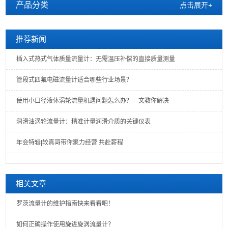
产品分类
点击展开+
推荐新闻
插入式热式气体质量流量计：无需温压补偿的直接质量测量
管段式四氟电磁流量计适合哪些行业场景？
使用小口径液体涡轮流量机遇问题怎么办？一文教你解决
润滑油涡轮流量计：精准计量润滑介质的关键仪表
年会特辑|较真哥带你聚力经营 共赴薪程
相关文章
罗茨流量计的维护指南快来看看吧！
如何正确操作使用旋进旋涡流量计？