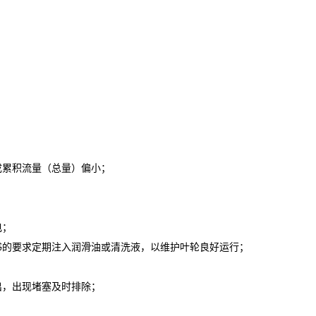
成累积流量（总量）偏小；
电；
书的要求定期注入润滑油或清洗液，以维护叶轮良好运行；
出，出现堵塞及时排除；