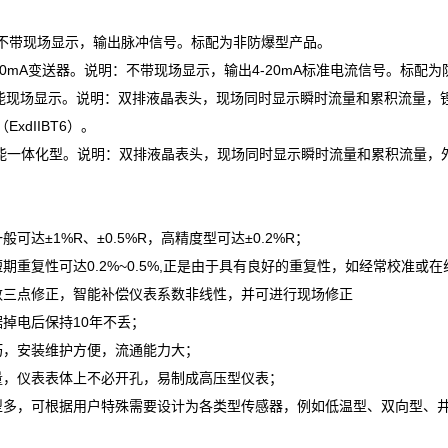
不带现场显示，输出脉冲信号。标配为非防爆型产品。
4-20mA变送器。说明：不带现场显示，输出4-20mA标准电流信号。标配为防
：智能现场显示。说明：双排液晶表头，现场同时显示瞬时流量和累积流量
xdIIBT6）。
智能一体化型。说明：双排液晶表头，现场同时显示瞬时流量和累积流量，外供
般可达±1%R、±0.5%R，高精度型可达±0.2%R；
短期重复性可达0.2%~0.5%,正是由于具有良好的重复性，如经常校准
数三点修正，智能补偿仪表系数非线性，并可进行现场修正
据掉电后保持10年不丢；
巧，安装维护方便，流通能力大；
量，仪表表体上不必开孔，易制成高压型仪表；
型多，可根据用户特殊需要设计为各类型传感器，例如低温型、双向型、