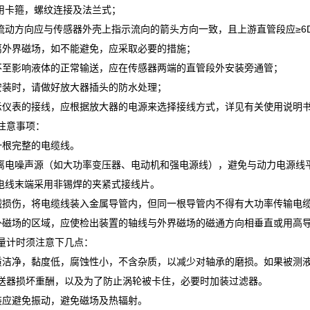
采用卡箍，螺纹连接及法兰式；
体流动方向应与传感器外壳上指示流向的箭头方向一致，且上游直管段应≥6
离外界磁场，如不能避免，应采取必要的措施；
不至影响液体的正常输送，应在传感器两端的直管段外安装旁通管；
安装时，请做好放大器插头的防水处理；
示仪表的接线，应根据放大器的电源来选择接线方式，详见有关使用说明
注意事项：
一根完整的电缆线。
远离电噪声源（如大功率变压器、电动机和强电源线），避免与动力电源线
的电线末端采用非锡焊的夹紧式接线片。
械损伤，将电缆线装入金属导管内，但同一根导管内不得有大功率传输电
外磁场的区域，应使检出装置的轴线与外界磁场的磁通方向相垂直或用高
量计时须注意下几点：
质洁净，黏度低，腐蚀性小，不含杂质，以减少对轴承的磨损。如果被测
送器损坏重酬，以及为了防止涡轮被卡住，必要时加装过滤器。
装应避免振动，避免磁场及热辐射。