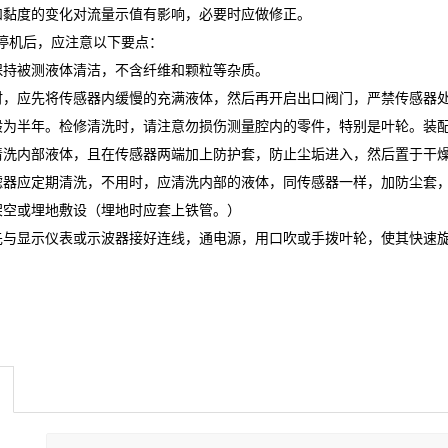
和黏度的变化对流量示值有影响，必要时应做修正。
停机后，应注意以下要点：
保持被测液体清洁，不含纤维和颗粒等杂质。
时，应先将传感器内缓慢的充满液体，然后再开启出口阀门，严禁传感器
般为半年。检修清洗时，请注意勿损伤测量腔内的零件，特别是叶轮。装
清洗内部液体，且在传感器两端加上防护套，防止尘垢进入，然后置于干
滤器应定期清洗，不用时，应清洗内部的液体，同传感器一样，加防尘套
架空或埋地敷设（埋地时应套上铁管。）
先与显示仪表或示波器接好连线，通电源，用口吹或手拨叶轮，使其快速