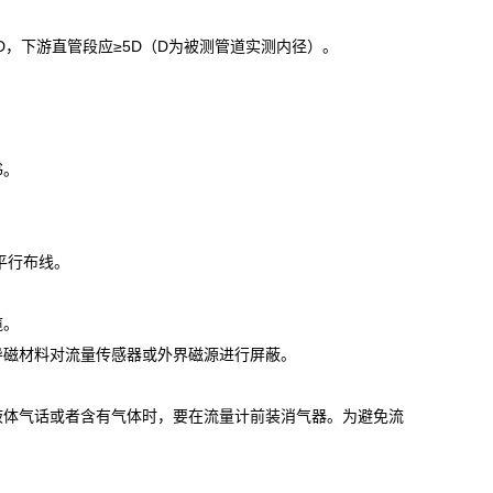
D，下游直管段应≥5D（D为被测管道实测内径）。
书。
平行布线。
缆。
导磁材料对流量传感器或外界磁源进行屏蔽。
液体气话或者含有气体时，要在流量计前装消气器。为避免流