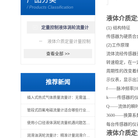
/ Products Classification
液体介质定
定量控制液体涡轮流量计
(1) 结构特征
传感器为硬质合
液体介质定量计量控制
(2)工作原理
流量计产品
查看全部 >>
流体流经传感器
转速稳定，在一
周期性的改变着
示仪表，显示出
推荐新闻
f——脉冲频率[H
k——传感器的仪表
插入式热式气体质量流量计：无需温压补偿的直接质量测量
Q——流体的瞬时
管段式四氟电磁流量计适合哪些行业场景？
3600——换算
使用小口径液体涡轮流量机遇问题怎么办？一文教你解决
每台传感器的仪
液体介质定
润滑油涡轮流量计：精准计量润滑介质的关键仪表