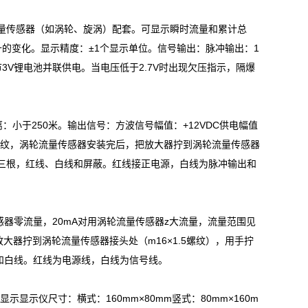
量传感器（如涡轮、旋涡）配套。可显示瞬时流量和累计总
的变化。显示精度：±1个显示单位。信号输出：脉冲输出：1
内置2节3V锂电池并联供电。当电压低于2.7V时出现欠压指示，隔爆
离：小于250米。输出信号：方波信号幅值：+12VDC供电幅值
1.5螺纹，涡轮流量传感器安装完后，把放大器拧到涡轮流量传感器
三根，红线、白线和屏蔽。红线接正电源，白线为脉冲输出和
量传感器零流量，20mA对用涡轮流量传感器z大流量，流量范围见
大器拧到涡轮流量传感器接头处（m16×1.5螺纹），用手拧
线和白线。红线为电源线，白线为信号线。
显示仪尺寸：横式：160mm×80mm竖式：80mm×160m