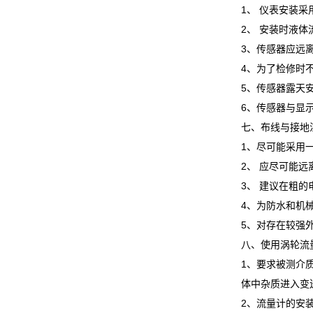
1、 仪表安装
2、 安装时液
3、传感器应远
4、为了检修时
5、传感器露天
6、传感器与显
七、布线与接地
1、尽可能采用
2、 应尽可能
3、 建议在粗
4、为防水和机
5、对存在较强
八、使用涡轮流
1、要求被测介
体中杂质进入变
2、流量计的安