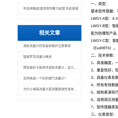
一、类型：
年会特辑|较真哥带你聚力经营 共赴薪程
基本型传感器：
LWGY-A型：
LWGY-B型
相关文章
配为防爆型产品（E
LWGY-C型：
涡街流量计的安装和维护注意事项
（ExdIIBT6）。
二、技术参数：
智能罗茨流量计概述
1、高准确度，一
想安装好卡装夹持涡街流量计，这几个要点要注意
2、重复性好，
3、具备仪表系
怎样挑选一个好的烟气流量计？
4、所有有效数
为什么电磁流量计是测量腐蚀性液体的优选？一文读懂其技术核心
5、结构紧凑轻
6、适用高压测
7、型传感器类
三、仪表类型：