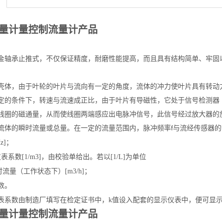
量计量控制流量计产品
金轴承止推式，不仅保证精度，耐磨性能提高，而且具有结构简单、牢固
壳体，由于叶轮的叶片与流向有一定的角度，流体的冲力使叶片具有转动
定的条件下，转速与流速成正比，由于叶片有导磁性，它处于信号检测器
线圈的磁通量，从而使线圈两端感应出电脉冲信号，此信号经过放大器的
流体的瞬时流量或总量。在一定的流量范围内，脉冲频率f与流经传感器的
z]；
系数[1/m3]，由校验单给出。若以[1/L]为单位
流量（工作状态下）[m3/h]；
系数。
表系数由制造厂填写在检定证书中，k值设入配套的显示仪表中，便可显
量计量控制流量计产品