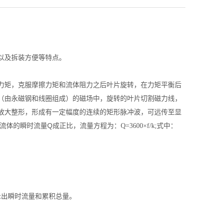
以及拆装方便等特点。
力矩，克服摩擦力矩和流体阻力之后叶片旋转，在力矩平衡后
（由永磁钢和线圈组成）的磁场中，旋转的叶片切割磁力线，
放大整形，形成有一定幅度的连续的矩形脉冲波，可远传至显
流体的瞬时流量Q成正比，
流量方程为：Q=3600×f/k;式中：
示出瞬时流量和累积总量。