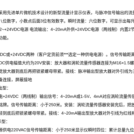
：
采用先进单片微机技术设计的新型流量计显示仪表，与脉冲信号输出的流
八位数字，小数点后面3位有效数字。瞬时流量：六位数字，可显示出每升
+12~+24VDC电源 电流输出：4~20mA外供+24VDC电源（两线制）
功能。
：
VDC或+24VDC两种（客户定货前须***选定一种供电电源）。信号传输距
4VDC供电幅值大约为20V安装：放大器和涡轮流量传感器连接为M16×
觉放大器到底后再把锁紧螺母带紧。接线：脉冲输出型放大器对外引线为
备连接，屏蔽接地
输出型：
+24VDC（两线制）输出信号：4~20mA或1-5V、4mA对应涡轮流
铭牌。信号传输距离：小于250米。安装：涡轮流量传感器安装完后，把放
经到底后把锁紧螺母带紧。接线：4~20mA输出型放大器对外引线为红
示型：
供电220VAC信号传输距离：小于250米显示仪瞬时四位：累计总量九位显示