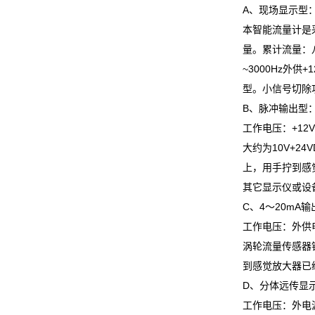
A、现场显示型
本智能流量计是
量。累计流量：
~3000Hz外供
型。小信号切除
B、脉冲输出型
工作电压：+12
大约为10V+2
上，用手拧到感
其它显示仪或设
C、4～20mA
工作电压：外供电
涡轮流量传感器
到感觉放大器已
D、分体远传显
工作电压：外电源