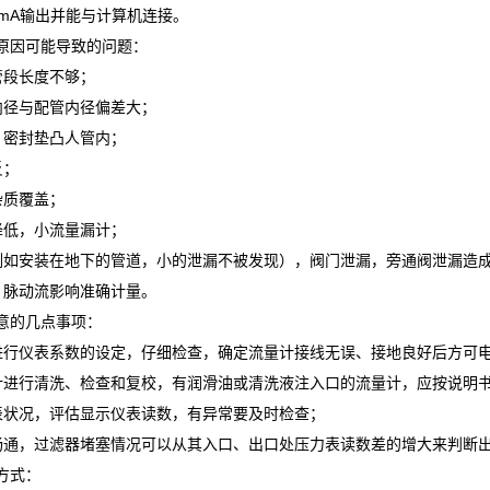
0mA输出并能与计算机连接。
原因可能导致的问题：
管段长度不够；
内径与配管内径偏差大；
、密封垫凸人管内；
反；
杂质覆盖；
降低，小流量漏计；
例如安装在地下的管道，小的泄漏不被发现），阀门泄漏，旁通阀泄漏造
、脉动流影响准确计量。
意的几点事项：
进行仪表系数的设定，仔细检查，确定流量计接线无误、接地良好后方可
计进行清洗、检查和复校，有润滑油或清洗液注入口的流量计，应按说明
表状况，评估显示仪表读数，有异常要及时检查；
畅通，过滤器堵塞情况可以从其入口、出口处压力表读数差的增大来判断
方式：