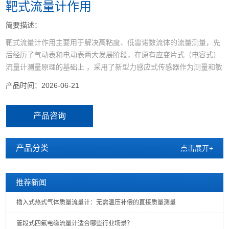
靶式流量计作用
简要描述：
靶式流量计作用主要用于解决高粘度、低雷诺数流体的流量测量，先
后经历了气动表和电动表两大发展阶段，在原有应变片式（电容式）
流量计测量原理的基础上 ，采用了新型力感应式传感器作为测量和敏
感传递元件，同时利用了现代数字智能处理技术而研制的一种新式流
产品时间：2026-06-21
量计量仪表。
产品咨询
产品分类
点击展开+
推荐新闻
插入式热式气体质量流量计：无需温压补偿的直接质量测量
管段式四氟电磁流量计适合哪些行业场景？