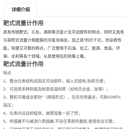
详细介绍
靶式流量计作用
具有传统靶式、
孔板
、涡街等
流量计
无可动部件的特点，同时又具有
与容积式流量计相媲美的
测量准确度
，加之其*的
抗干扰
，抗杂质性
能，轻便又可靠的特点，广泛使用于石油、化工、能源、食品、环
保、水利等各个领域。从其使用后的效果上看。
靶式流量计作用
特点
1、整台仪表结构坚固无可动部件，插入式结构,拆卸方便；
2、可选用多种防腐及耐高低温材质（如哈氏合金，钛等）；
3、整机可做成全密封*（焊接形式），无任何泄漏点，可耐42MPa
高压；
4、仪表内设自检程序，故障现象一目了然；
5、传感器不与被测介质接触,不存在零部件磨损,使用安全可靠；