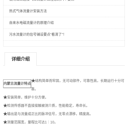
热式气体流量计安装方法
自来水电磁流量计的原理介绍
污水流量计的信号铺设要点“看清了”！
详细介绍
★
结构简单而牢固，无可动部件，可靠性高，长期运行十分可
内蒙古流量计
特点
靠。
★
安装简单，维护十分方便。
★
检测传感器不直接接触被测介质，性能稳定，寿命长。
★
输出是与流量成正比的脉冲信号，无零点漂移，精度高。
★
测量范围宽，量程比可达1∶10。