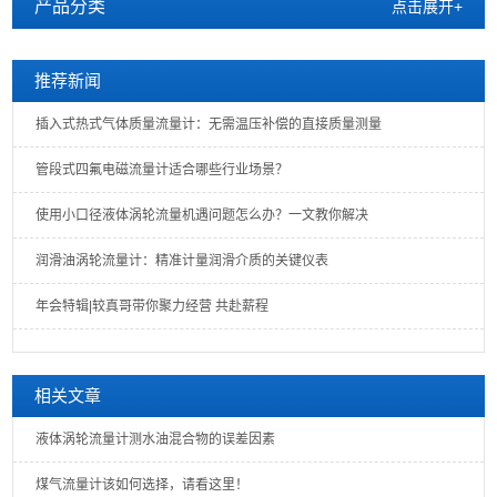
产品分类
点击展开+
推荐新闻
插入式热式气体质量流量计：无需温压补偿的直接质量测量
管段式四氟电磁流量计适合哪些行业场景？
使用小口径液体涡轮流量机遇问题怎么办？一文教你解决
润滑油涡轮流量计：精准计量润滑介质的关键仪表
年会特辑|较真哥带你聚力经营 共赴薪程
相关文章
液体涡轮流量计测水油混合物的误差因素
煤气流量计该如何选择，请看这里！