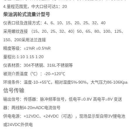
4.量程范围宽，中大口径可达1：20
柴油涡轮式流量计型号
4
6
10
15
20
25
32
40
仪表口径及连接方式：
、
、
、
、
、
、
、
15
20
25
32
40
50
65
80
100
125
采用螺纹连接
（
、
、
、
、
）
、
、
、
、
、
150
200
、
采用法兰连接
1%R
0.5%R
精度等级：±
±
:1:10 1:15 1:20
量程比
304
316L
仪表材质：
不锈钢、
不锈钢等
-20-+120
被测介质温度（℃）：
℃
-10-+55
5%-90%
86-106Kpa
环境条件：温度
℃，相对湿度
，大气压力
信号传输
0.8V
8V
输出信号：传感器：脉冲频率信号，低电平≤
高电平≥
变送
4-20mADC
器：两线制
电流信号
+12VDC
+24VDC
3V
供电电源：
、
（可选），现场显示型自带
锂电池
24VDC
或
外供电