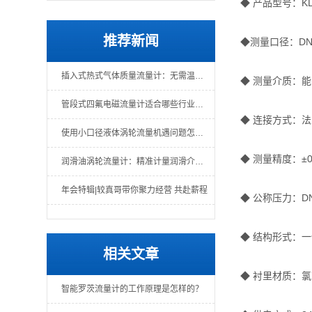
◆ 产品型号：K
推荐新闻
◆测量口径：DN3
插入式热式气体质量流量计：无需温压补偿的直接质量测量
◆ 测量介质：
管段式四氟电磁流量计适合哪些行业场景？
◆ 连接方式：
使用小口径液体涡轮流量机遇问题怎么办？一文教你解决
◆ 测量精度：±0
润滑油涡轮流量计：精准计量润滑介质的关键仪表
年会特辑|较真哥带你聚力经营 共赴薪程
◆ 公称压力：DN15
◆ 结构形式：一体
相关文章
◆ 衬里材质：
智能罗茨流量计的工作原理是怎样的？