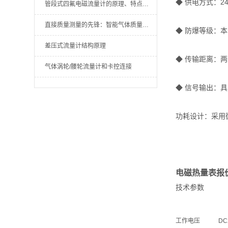
◆ 供电方式：2
管段式四氟电磁流量计的原理、特点和应用说明
直接质量测量的先锋：智能气体质量流量计技术解析与应用实践
◆ 防爆等级：本安型
差压式流量计结构原理
◆ 传输距离：两线
气体涡轮/腰轮流量计和卡控连接
◆ 信号输出：具有
功耗设计：采用微
电磁热量表报
技术参数
工作电压
DC