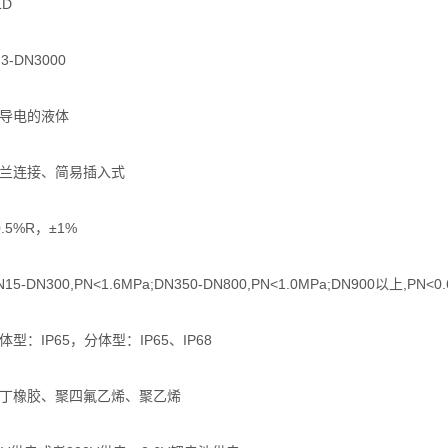
LD
-DN3000
能导电的液体
法兰连接、简易插入式
.5%R，±1%
-DN300,PN<1.6MPa;DN350-DN800,PN<1.0MPa;DN900以上,PN<0.
型：IP65，分体型：IP65、IP68
氯丁橡胶、聚四氟乙烯、聚乙烯