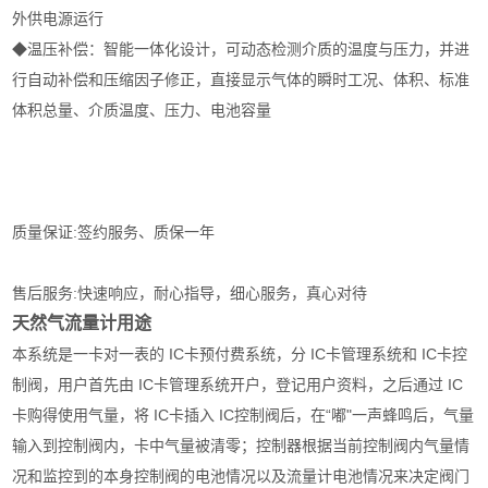
外供电源运行
◆温压补偿：智能一体化设计，可动态检测介质的温度与压力，并进
行自动补偿和压缩因子修正，直接显示气体的瞬时工况、体积、标准
体积总量、介质温度、压力、电池容量
质量保证:签约服务、质保一年
售后服务:快速响应，耐心指导，细心服务，真心对待
天然气流量计用途
本系统是一卡对一表的 IC卡预付费系统，分 IC卡管理系统和 IC卡控
制阀，用户首先由 IC卡管理系统开户，登记用户资料，之后通过 IC
卡购得使用气量，将 IC卡插入 IC控制阀后，在“嘟"一声蜂鸣后，气量
输入到控制阀内，卡中气量被清零；控制器根据当前控制阀内气量情
况和监控到的本身控制阀的电池情况以及流量计电池情况来决定阀门