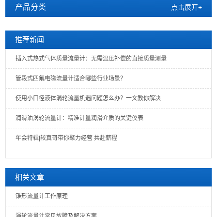
产品分类
点击展开+
推荐新闻
插入式热式气体质量流量计：无需温压补偿的直接质量测量
管段式四氟电磁流量计适合哪些行业场景？
使用小口径液体涡轮流量机遇问题怎么办？一文教你解决
润滑油涡轮流量计：精准计量润滑介质的关键仪表
年会特辑|较真哥带你聚力经营 共赴薪程
相关文章
锥形流量计工作原理
涡轮流量计常见故障及解决方案