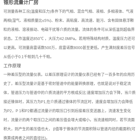
锥形流量计厂房
可测量各种工况(温度和压力)条件下的气相、混合气相、液相、多相液体、气液
两相(湿气、液相质量比≤5%)、粉末、高粘度、高流速、脏污、含有固体悬浮颗
粒的液相、溶液振动、电磁干扰等介质的流量。流体的条件可从深低温到超临界
状态。工作温度达850℃ ，大压力42.0MPa。若用特殊结构材质，温度压力还可
以更高。可测量高雷诺数500万，底雷诺数8000甚至更低。产生满刻度差压信号
从低小于0.1千帕到几十千帕。
工作原理
一种差压型的流量仪表。以差压原理设计的流量仪表已经有了一百多年的应用历
史了，差压型流量计是基于密封管道中的能量转换原理，也就是说对于稳定流
体，管道压力与管道中的介质流速的平方根成反比:速度增加压力会下降，当介质
接近锥体时，其压力为P1,在介质通过锥体的节流区时，速度会增加压力会降低
为P2，P 1和P2都通过流量计的取压口引到后接差压变送器上，流速发生变化
时，流量计的两个取压口之间的差压值会增大或缩小。当流速相同时，若节流面
积大，则产生的差压值也大， β值等于锥体的节流面积除以管道内径的截面积(可
换算成两者之间的直径比)。