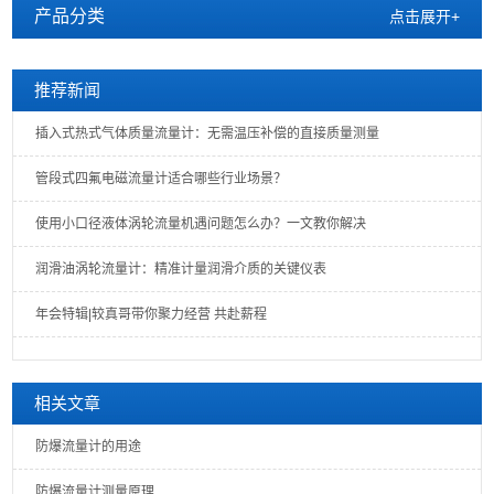
产品分类
点击展开+
推荐新闻
插入式热式气体质量流量计：无需温压补偿的直接质量测量
管段式四氟电磁流量计适合哪些行业场景？
使用小口径液体涡轮流量机遇问题怎么办？一文教你解决
润滑油涡轮流量计：精准计量润滑介质的关键仪表
年会特辑|较真哥带你聚力经营 共赴薪程
相关文章
防爆流量计的用途
防爆流量计测量原理