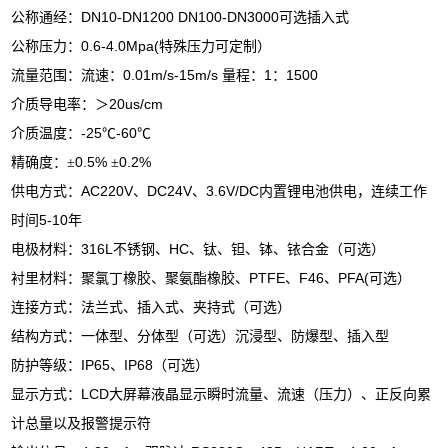
DN10-DN1200 DN100-DN3000
公称通经：
可选插入式
0.6-4.0Mpa(
公称压力：
特殊压力可定制）
0.01m/s-15m/s
1
1500
流量范围：流速：
量程：
：
20us/cm
介质导电率：＞
-25
-60
介质温度：
℃
℃
0.5%
0.2%
精确度：±
±
AC220V
DC24V
3.6V/DC
供电方式：
、
、
内置锂电池供电，连续工作
5-10
时间
年
316L
HC
电极材料：
不锈钢、
、钛、钽、钵、铱合金（可选）
PTFE
F46
PFA(
衬里材料：聚氯丁橡胶、聚氨酯橡胶、
、
、
可选）
连接方式：法兰式、插入式、夹持式（可选）
结构方式：一体型、分体型（可选）沉浸型、防爆型、插入型
IP65
IP68
防护等级：
、
（可选）
LCD
显示方式：
大屏幕液晶显示瞬时流量、流速（压力）、正反向累
计总量以及报警提示符