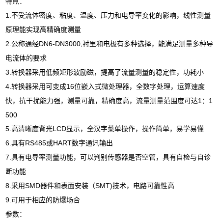
特点：
1.
不受流体密度、粘度、温度、压力和电导率变化的影响，线性测量
原理能实现高精确度测量
2.
DN6-DN3000,
公称通经
衬里和电极有多种选择，能满足测量多种导
电流体的要求
3.
转换器采用低频矩形波励磁，提高了流量测量的稳定性，功耗小
4.
16
转换器采用可变成
位嵌入式微处理器，全数字处理，运算速度
1
1
快，抗干扰能力强，测量可靠，精确度高，流量测量范围度可达
：
500
5.
LCD
高清晰度背光
显示，全汉字菜单操作，操作简单，易学易懂
6.
RS485
HART
具有
或
数字通讯输出
7.
具有电导率测量功能，可以判别传感器是否空管，具有自检与自诊
断功能
8.
SMD
SMT)
采用
器件和表面安装（
技术，电路可靠性高
9.
可用于相应的防爆场合
参数：