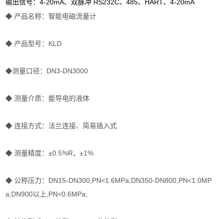
4-20mA
RS232C
485
HART
4-20mA
输出信号：
、双脉冲
、
、
、
◆ 产品名称：智能电磁流量计
◆ 产品型号：KLD
◆测量口径：DN3-DN3000
◆ 测量介质：能导电的液体
◆ 连接方式：法兰连接、简易插入式
◆ 测量精度：±0.5%R，±1%
◆ 公称压力：DN15-DN300,PN<1.6MPa;DN350-DN800,PN<1.0MP
a;DN900以上,PN<0.6MPa;