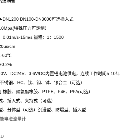
防爆场合
0-DN1200 DN100-DN3000
可选插入式
4.0Mpa(
特殊压力可定制）
0.01m/s-15m/s
1
1500
：
量程：
：
20us/cm
-60
℃
℃
0.2%
±
20V
DC24V
3.6V/DC
5-10
、
、
内置锂电池供电，连续工作时间
年
HC
不锈钢、
、钛、钽、钵、铱合金（可选）
PTFE
F46
PFA(
丁橡胶、聚氨酯橡胶、
、
、
可选）
式、插入式、夹持式（可选）
型、分体型（可选）沉浸型、防爆型、插入型
品名称：智能电磁流量计
LD