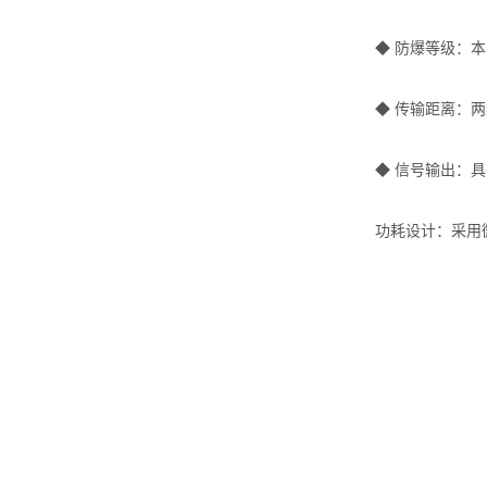
◆ 防爆等级：本安型
◆ 传输距离：两线
◆ 信号输出：具有
功耗设计：采用微