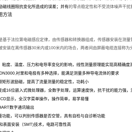
励磁线圈阻抗变化所造成的误差；并有
的零点稳定性和不受流体噪声干扰
用方法
是基于法拉第电磁感应定律，由传感器和转换器组成，传感器安装在测量
被安装在离传感器30米内或100米内的场合，两者间由屏蔽电缆连接称为
、粘度、温度、压力和电导率变化的影响，线性测量原理能实现高精确度
DN3000,
衬里和电极有多种选择，能满足测量多种导电流体的要求
频矩形波励磁，提高了流量测量的稳定性，功耗小
16
力强，
变成
位嵌入式微处理器，全数字处理，运算速度快，抗干扰的能
LCD
显示，全汉字菜单操作，操作简单，易学易懂
HART
数字通讯输出
量功能，可以判别传感器是否空管，具有自检与自诊断功能
SMT)
和表面安装（
技术，电路可靠性高