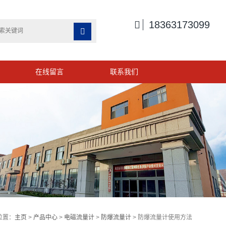

18363173099

在线留言
联系我们
位置：
主页
>
产品中心
>
电磁流量计
>
防爆流量计
> 防爆流量计使用方法