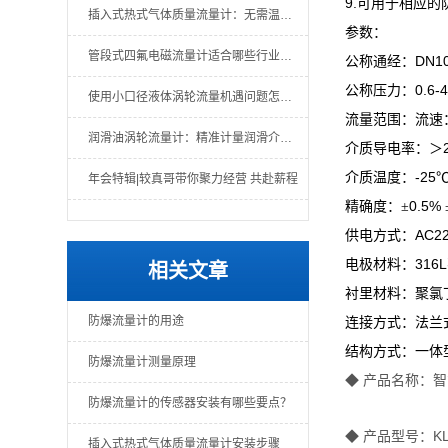
9.
可用于相应的
插入式热式气体质量流量计：无需温压补偿的直接质量测量
参数：
管段式四氟电磁流量计适合哪些行业场景？
DN1
公称通经：
0.6-
公称压力：
使用小口径液体涡轮流量机遇问题怎么办？一文教你解决
流量范围：流速
润滑油涡轮流量计：精准计量润滑介质的关键仪表
介质导电率：＞
-25
介质温度：
年会特辑|较真哥带你聚力经营 共赴薪程
0.5%
精确度：±
AC2
供电方式：
316L
电极材料：
相关文章
衬里材料：聚氯
防爆流量计的用途
连接方式：法兰
结构方式：一体
防爆流量计测量原理
◆ 产
防爆流量计的传感器安装有哪些要点？
◆ 产品型号：K
插入式热式气体质量流量计安装步骤