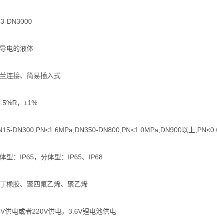
-DN3000
能导电的液体
法兰连接、简易插入式
.5%R，±1%
-DN300,PN<1.6MPa;DN350-DN800,PN<1.0MPa;DN900以上,PN<0.
型：IP65，分体型：IP65、IP68
氯丁橡胶、聚四氟乙烯、聚乙烯
4V供电或者220V供电，3.6V锂电池供电