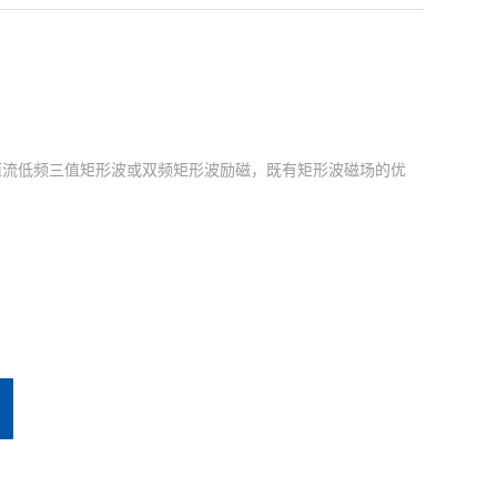
恒流低频三值矩形波或双频矩形波励磁，既有矩形波磁场的优