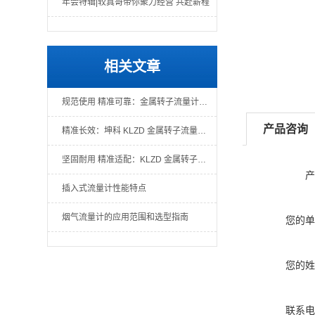
年会特辑|较真哥带你聚力经营 共赴薪程
相关文章
规范使用 精准可靠：金属转子流量计使用注意事项全解析
产品咨询
精准长效：坤科 KLZD 金属转子流量计高精度维护全方案
坚固耐用 精准适配：KLZD 金属转子流量计核心特点与工业应用
产
插入式流量计性能特点
烟气流量计的应用范围和选型指南
您的单
您的姓
联系电