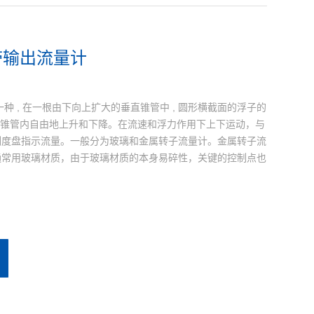
带输出流量计
种 , 在一根由下向上扩大的垂直锥管中 , 圆形横截面的浮子的
以在锥管内自由地上升和下降。在流速和浮力作用下上下运动，与
刻度盘指示流量。一般分为玻璃和金属转子流量计。金属转子流
通常用玻璃材质，由于玻璃材质的本身易碎性，关键的控制点也