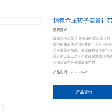
销售金属转子流量计
简要描述：
金属转子流量计,是变面积式流量计的一
重力是由液体动力承受的 , 浮子可
浮子重量平衡后，通过磁耦合传到与
量计是工业上对于小管径腐蚀性介质
有用全钛材等贵重金属为材
产品时间：2026-06-21
产品咨询