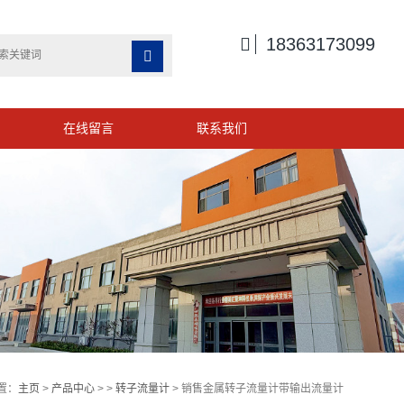

18363173099

在线留言
联系我们
置：
主页
>
产品中心
> >
转子流量计
> 销售金属转子流量计带输出流量计