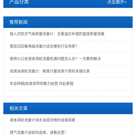
产品分类
点击展开+
推荐新闻
插入式热式气体质量流量计：无需温压补偿的直接质量测量
管段式四氟电磁流量计适合哪些行业场景？
使用小口径液体涡轮流量机遇问题怎么办？一文教你解决
润滑油涡轮流量计：精准计量润滑介质的关键仪表
年会特辑|较真哥带你聚力经营 共赴薪程
相关文章
液体涡轮流量计测水油混合物的误差因素
煤气流量计该如何选择，请看这里！