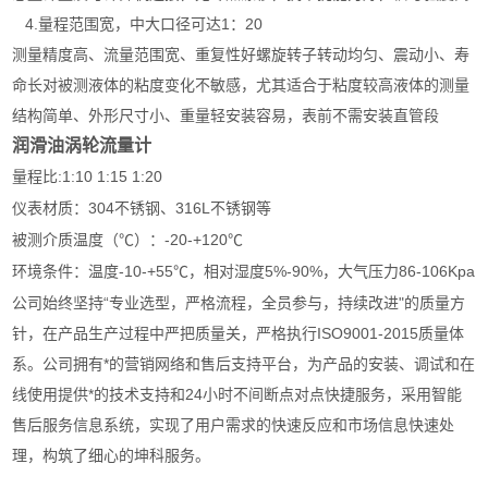
4.量程范围宽，中大口径可达1：20
测量精度高、流量范围宽、重复性好螺旋转子转动均匀、震动小、寿
命长对被测液体的粘度变化不敏感，尤其适合于粘度较高液体的测量
结构简单、外形尺寸小、重量轻安装容易，表前不需安装直管段
润滑油涡轮流量计
:1:10 1:15 1:20
量程比
304
316L
仪表材质：
不锈钢、
不锈钢等
-20-+120
被测介质温度（℃）：
℃
-10-+55
5%-90%
86-106Kpa
环境条件：温度
℃，相对湿度
，大气压力
公司始终坚持“专业选型，严格流程，全员参与，持续改进"的质量方
针，在产品生产过程中严把质量关，严格执行ISO9001-2015质量体
系。公司拥有*的营销网络和售后支持平台，为产品的安装、调试和在
线使用提供*的技术支持和24小时不间断点对点快捷服务，采用智能
售后服务信息系统，实现了用户需求的快速反应和市场信息快速处
理，构筑了细心的坤科服务。