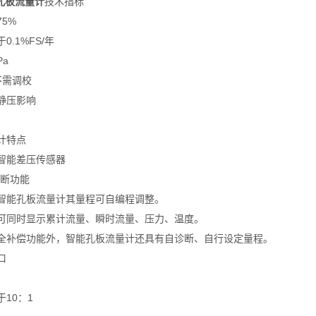
孔板流量计
技术指标
75%
.1%FS/年
Pa
不需调校
静压影响
计特点
智能差压传感器
诊断功能
智能孔板流量计其量程可自编程调整。
可同时显示累计流量、瞬时流量、压力、温度。
全补偿功能外，智能孔板流量计还具有自诊断、自行设定量程。
口
10：1