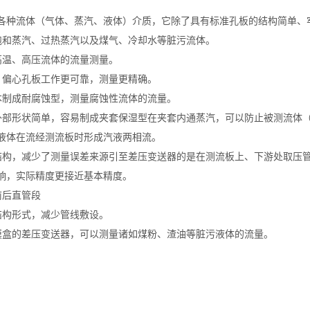
各种流体（气体、蒸汽、液体）介质，它除了具有标准孔板的结构简单、
饱和蒸汽、过热蒸汽以及煤气、冷却水等脏污流体。
高温、高压流体的流量测量。
、偏心孔板工作更可靠，测量更精确。
本制成耐腐蚀型，测量腐蚀性流体的流量。
外部形状简单，容易制成夹套保湿型在夹套内通蒸汽，可以防止被测流体
液体在流经测流板时形成汽液两相流。
结构，减少了测量误差来源引至差压变送器的是在测流板上、下游处取压
响，实际精度更接近基本精度。
前后直管段
结构形式，减少管线敷设。
膜盒的差压变送器，可以测量诸如煤粉、渣油等脏污液体的流量。