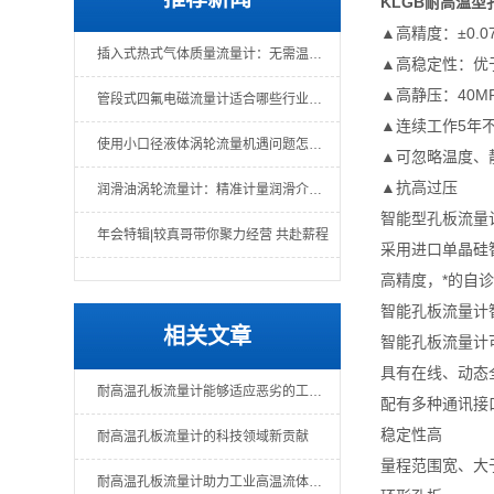
KLGB
耐高温型
▲高精度：±0.0
插入式热式气体质量流量计：无需温压补偿的直接质量测量
▲高稳定性：优于0
▲高静压：40M
管段式四氟电磁流量计适合哪些行业场景？
▲连续工作5年
使用小口径液体涡轮流量机遇问题怎么办？一文教你解决
▲可忽略温度、
▲抗高过压
润滑油涡轮流量计：精准计量润滑介质的关键仪表
智能型孔板流量
年会特辑|较真哥带你聚力经营 共赴薪程
采用进口单晶硅
高精度，*的自
智能孔板流量计
相关文章
智能孔板流量计
具有在线、动态
耐高温孔板流量计能够适应恶劣的工业环境确保设备长期稳定运行
配有多种通讯接
稳定性高
耐高温孔板流量计的科技领域新贡献
量程范围宽、大于
耐高温孔板流量计助力工业高温流体管理