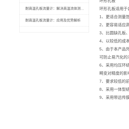
环形孔板
环形孔板适用于
耐高温孔板流量计：解决高温流体测量难题
1、更适合测量
耐高温孔板流量计：应用及优势解析
2、更容易适应
3、比圆缺孔板
4、以较低的成
5、由于本产品
可防止易汽化的
6、采用均压环
畸变对精度的影
7、要求较低的
8、采用一体型
9、采用带远传