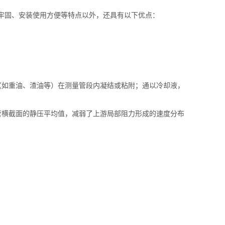
牢固、安装使用方便等特点以外，还具有以下优点：
（如重油、渣油等）在测量管段内凝结或粘附；通以冷却液，
管横截面的静压平均值，减弱了上游局部阻力形成的速度分布