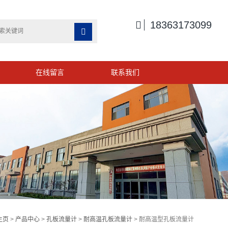

18363173099

在线留言
联系我们
主页
>
产品中心
>
孔板流量计
>
耐高温孔板流量计
> 耐高温型孔板流量计