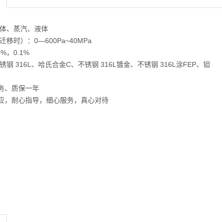
气体、蒸汽、液体
移时）：0—600Pa~40MPa
5%，0.1%
钢 316L、哈氏合金C、不锈钢 316L镀金、不锈钢 316L涂FEP、钽
务、质保一年
应，耐心指导，细心服务，真心对待