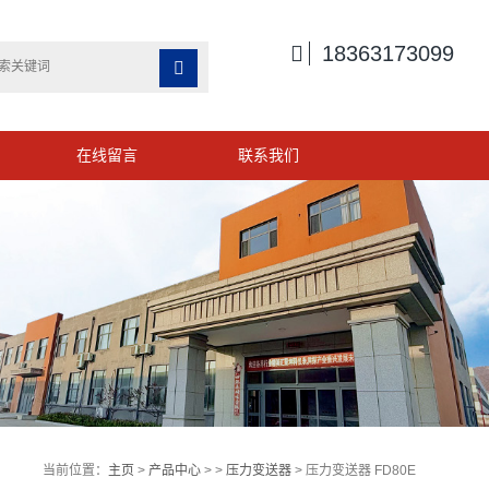

18363173099

在线留言
联系我们
当前位置：
主页
>
产品中心
> >
压力变送器
> 压力变送器 FD80E