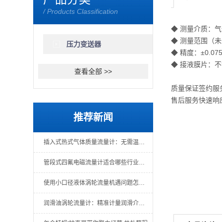
/ Products Classification
◆ 测量介质：
◆ 测量范围（未迁
压力变送器
◆ 精度：±0.07
◆ 接液膜片：不锈
查看全部 >>
质量保证签约服
售后服务快速响
推荐新闻
插入式热式气体质量流量计：无需温压补偿的直接质量测量
管段式四氟电磁流量计适合哪些行业场景？
使用小口径液体涡轮流量机遇问题怎么办？一文教你解决
润滑油涡轮流量计：精准计量润滑介质的关键仪表