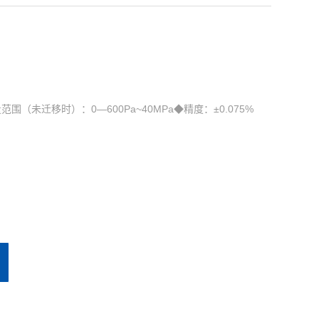
（未迁移时）：0—600Pa~40MPa◆精度：±0.075%