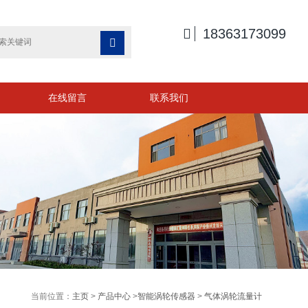

18363173099

在线留言
联系我们
当前位置：
主页
>
产品中心
>
智能涡轮传感器
>
气体涡轮流量计