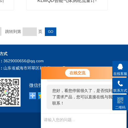
量计
KLWQD智能气体涡轮流量计-
跳转到第
页
方式
：
3629000656@qq.com
：
山东省威海市环翠区和兴路196-1号
您好！欢迎前来咨询，很高兴为您
在线交流
在线客服
服务，请问您要咨询什么问题呢？
微信扫描关注我们：
您好，看您停留很久了，是否找到
联系方式
了需求产品，您可以直接在线与我
联系！
二维码
技术支持：
仪表网
管理登陆