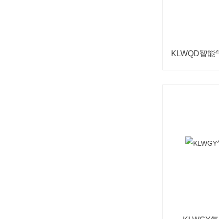
KLWQD智