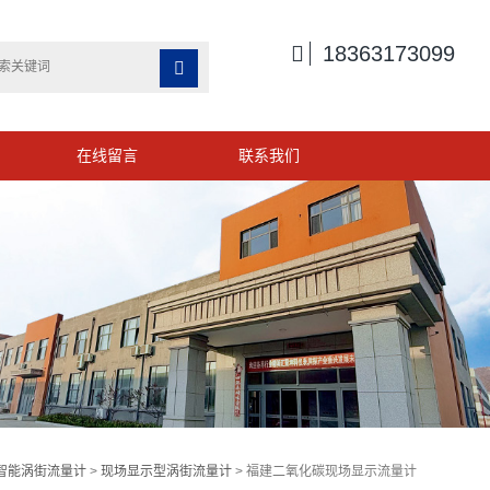

18363173099

在线留言
联系我们
智能涡街流量计
>
现场显示型涡街流量计
> 福建二氧化碳现场显示流量计