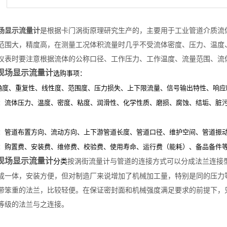
场显示流量计
是根据卡门涡街原理研究生产的，主要用于工业管道介质流
范围大，精度高，在测量工况体积流量时几乎不受流体密度、压力、温度
仪表时要注意根据流体的公称口径、工作压力、工作温度、流量范围、流
现场显示流量计
选购事项：
确度、重复性、线性度、范围度、压力损失、上下限流量、信号输出特性、响应
面：流体压力、温度、密度、粘度、润滑性、化学性质、磨损、腐蚀、结垢、脏
面：管道布置方向、流动方向、上下游管道长度、管道口径、维护空间、管道振
面：购置费、安装费、维修费、校验费、使用寿命、运行费（能耗）、备品备件
现场显示流量计
按涡街流量计与管道的连接方式可以分成法兰连接
分类
成一体，安装方便，但对制造厂来说增加了机械加工量，特别是同的压力
带笨重的法兰，比较轻便。在保证密封面和机械强度满足要求的前提下，
等级的法兰与之连接。