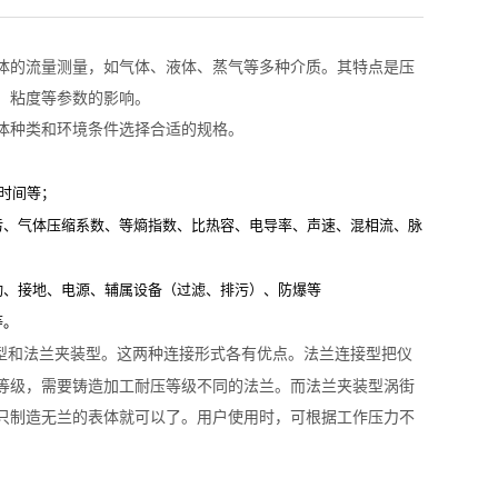
体的流量测量，如气体、液体、蒸气等多种介质。其特点是压
、粘度等参数的影响。
体种类和环境条件选择合适的规格。
时间等；
污、气体压缩系数、等熵指数、比热容、电导率、声速、混相流、脉
动、接地、电源、辅属设备（过滤、排污）、防爆等
等。
型和法兰夹装型。这两种连接形式各有优点。法兰连接型把仪
等级，需要铸造加工耐压等级不同的法兰。而法兰夹装型涡街
只制造无兰的表体就可以了。用户使用时，可根据工作压力不