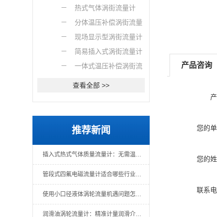
流量仪表
热式气体涡街流量计
分体温压补偿涡街流量
计
现场显示型涡街流量计
简易插入式涡街流量计
产品咨询
一体式温压补偿涡街流
量计
查看全部 >>
产
您的单
推荐新闻
插入式热式气体质量流量计：无需温压补偿的直接质量测量
您的姓
管段式四氟电磁流量计适合哪些行业场景？
联系电
使用小口径液体涡轮流量机遇问题怎么办？一文教你解决
润滑油涡轮流量计：精准计量润滑介质的关键仪表