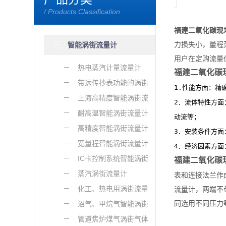
/ Products Classification
福建二氧化碳现
力损失小，量程
智能涡街流量计
用户在定购流量
热电蒸汽计量流量计
福建二氧化碳
带远传抄表功能的涡街
1.性能方面：精
流量传感器
上海高精度智能涡街流
2．流体特性方
量计
耐高温智能涡街流量计
动流等；
高精度智能涡街流量计
3．安装条件方
宽量程智能涡街流量计
4．经济因素方
IC卡控制系统智能涡街
福建二氧化碳
流量计
蒸汽涡街流量计
表和连接法兰作
化工、热电用涡街流量
流量计，两端不
同选用不同压力
计
沼气、甲烷气智能涡街
流量计
管道焦炉煤气涡街气体