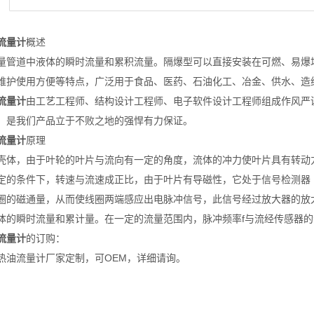
流量计
概述
量管道中液体的瞬时流量和累积流量。隔爆型可以直接安装在可燃、易爆
维护使用方便等特点，广泛用于食品、医药、石油化工、冶金、供水、造
流量计
由工艺工程师、结构设计工程师、电子软件设计工程师组成作风严
，是我们产品立于不败之地的强悍有力保证。
流量计
原理
壳体，由于叶轮的叶片与流向有一定的角度，流体的冲力使叶片具有转动
定的条件下，转速与流速成正比，由于叶片有导磁性，它处于信号检测器
圈的磁通量，从而使线圈两端感应出电脉冲信号，此信号经过放大器的放
体的瞬时流量和累计量。在一定的流量范围内，脉冲频率f与流经传感器的
流量计
的订购：
热油流量计厂家定制，可OEM，详细请询。