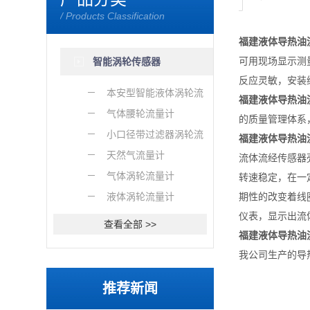
/ Products Classification
福建液体导热油
可用现场显示测
智能涡轮传感器
反应灵敏，安装
本安型智能液体涡轮流
福建液体导热油
量计
气体腰轮流量计
的质量管理体系
小口径带过滤器涡轮流
福建液体导热油
量计
天然气流量计
流体流经传感器
气体涡轮流量计
转速稳定，在一
液体涡轮流量计
期性的改变着线
仪表，显示出流
查看全部 >>
福建液体导热油
我公司生产的导
推荐新闻