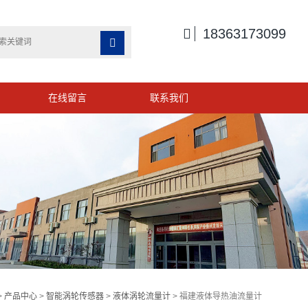

18363173099

在线留言
联系我们
>
产品中心
>
智能涡轮传感器
>
液体涡轮流量计
> 福建液体导热油流量计