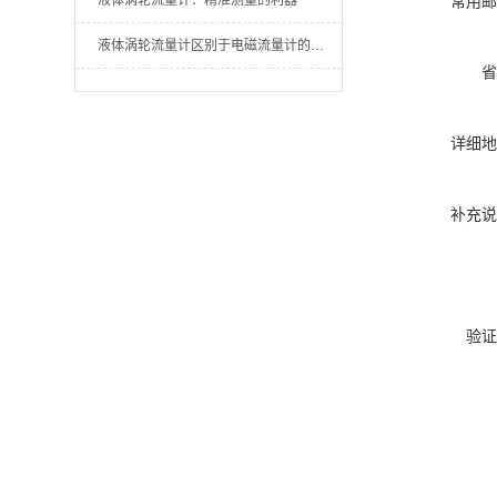
液体涡轮流量计：精准测量的利器
常用邮
液体涡轮流量计区别于电磁流量计的方面有哪些
省
详细地
补充说
验证