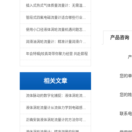
插入式热式气体质量流量计：无需温压补偿的直接质量测量
管段式四氟电磁流量计适合哪些行业场景？
使用小口径液体涡轮流量机遇问题怎么办？一文教你解决
产品咨询
润滑油涡轮流量计：精准计量润滑介质的关键仪表
年会特辑|较真哥带你聚力经营 共赴薪程
产
您的单
相关文章
您的姓
流体脉动的数字化捕捉：液体涡轮流量计的原理、特性与工业应用全景
液体涡轮流量计从流体力学到电磁感应的精密转化
联系电
正确安装液体涡轮流量计的方法你可知！