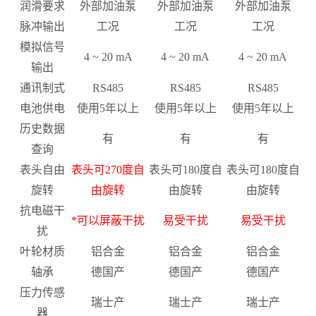
润滑要求
外部加油泵
外部加油泵
外部加油泵
脉冲输出
工况
工况
工况
模拟信号
4 ~ 20 mA
4 ~ 20 mA
4 ~ 20 mA
输出
通讯制式
RS485
RS485
RS485
电池供电
使用5年以上
使用5年以上
使用5年以上
历史数据
有
有
有
查询
表头自由
表头可270度自
表头可180度自
表头可180度自
旋转
由旋转
由旋转
由旋转
抗电磁干
*可以屏蔽干扰
易受干扰
易受干扰
扰
叶轮材质
铝合金
铝合金
铝合金
轴承
德国产
德国产
德国产
压力传感
瑞士产
瑞士产
瑞士产
器