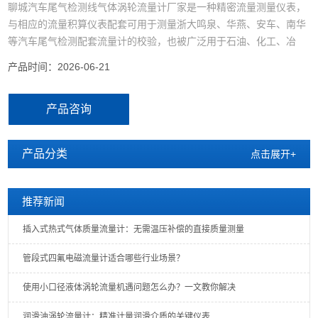
聊城汽车尾气检测线气体涡轮流量计厂家是一种精密流量测量仪表，
与相应的流量积算仪表配套可用于测量浙大鸣泉、华燕、安车、南华
等汽车尾气检测配套流量计的校验，也被广泛用于石油、化工、冶
金、天然气、科研等领域的计量。目前坤科仪表生产的气体涡轮流量
产品时间：2026-06-21
计已经配套应用到山东省400多条检测线上，每一套产品都取得烟台
国家蒸汽计量站和山东省计量院的检定证书。
产品咨询
产品分类
点击展开+
推荐新闻
插入式热式气体质量流量计：无需温压补偿的直接质量测量
管段式四氟电磁流量计适合哪些行业场景？
使用小口径液体涡轮流量机遇问题怎么办？一文教你解决
润滑油涡轮流量计：精准计量润滑介质的关键仪表