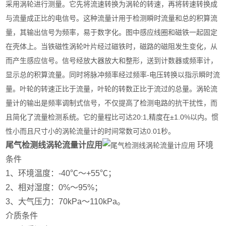
采用涡轮进行测量。它先将流速转换为涡轮的转速，再将转速转换成
与流量成正比的电信号。这种流量计用于检测瞬时流量和总的积算流
量，其输出信号为频率，易于数字化。图中感应线圈和磁铁一起固定
在壳体上。当铁磁性涡轮叶片经过磁铁时，磁路的磁阻发生变化，从
而产生感应信号。信号经放大器放大和整形，送到计数器或频率计，
显示总的积算流量。同时将脉冲频率经过频率-电压转换以指示瞬时流
量。叶轮的转速正比于流量，叶轮的转数正比于流过的总量。涡轮流
量计的输出是频率调制式信号，不仅提高了检测电路的抗干扰性，而
且简化了流量检测系统。它的量程比可达20:1,精度在±1.0%以内。惯
性小而且尺寸小的涡轮流量计的时间常数可达0.01秒。
尾气检测线涡轮流量计应用
环境
条件
1、环境温度：-40℃～+55℃；
2、相对湿度：0%～95%；
3、大气压力：70kPa～110kPa。
介质条件