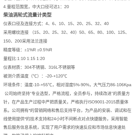
4.量程范围宽，中大口径可达1：20
柴油涡轮式流量计类型
4
6
10
15
20
25
32
40
仪表口径及连接方式：
、
、
、
、
、
、
、
15
20
25
32
40
50
65
80
100
125
采用螺纹连接
（
、
、
、
、
）
、
、
、
、
、
150
200
、
采用法兰连接
1%R
0.5%R
精度等级：±
±
:1:10 1:15 1:20
量程比
304
316L
仪表材质：
不锈钢、
不锈钢等
-20-+120
被测介质温度（℃）：
℃
-10-+55
5%-90%
86-106Kpa
环境条件：温度
℃，相对湿度
，大气压力
公司始终坚持“专业选型，严格流程，全员参与，持续改进”的质量方
针，在产品生产过程中严把质量关，严格执行ISO9001-2015质量体
系。公司拥有*的营销网络和售后支持平台，为产品的安装、调试和在
线使用提供*的技术支持和24小时不间断点对点快捷服务，采用智能
售后服务信息系统，实现了用户需求的快速反应和市场信息快速处