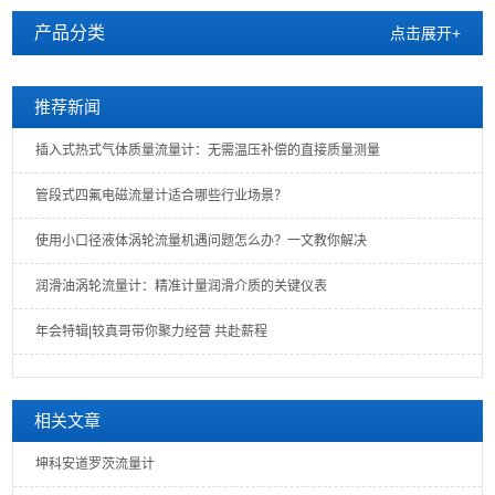
产品分类
点击展开+
推荐新闻
插入式热式气体质量流量计：无需温压补偿的直接质量测量
管段式四氟电磁流量计适合哪些行业场景？
使用小口径液体涡轮流量机遇问题怎么办？一文教你解决
润滑油涡轮流量计：精准计量润滑介质的关键仪表
年会特辑|较真哥带你聚力经营 共赴薪程
相关文章
坤科安道罗茨流量计