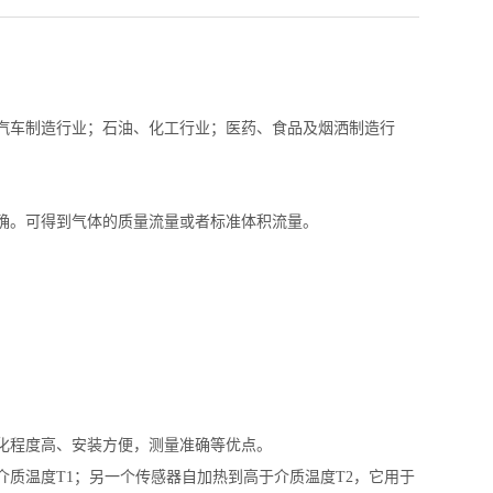
汽车制造行业；石油、化工行业；医药、食品及烟洒制造行
确。可得到气体的质量流量或者标准体积流量。
。
化程度高、安装方便，测量准确等优点。
介质温度
T1
；另一个传感器自加热到高于介质温度
T2
，它用于