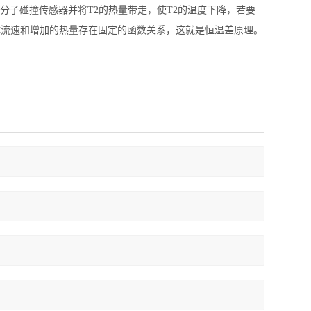
体分子碰撞传感器并将
T2
的热量带走，使
T2
的温度下降，若要
体流速和增加的热量存在固定的函数关系，这就是恒温差原理。