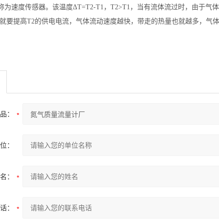
称为速度传感器。该温度Δ
T=T2-T1
，
T2>T1
，当有流体流过时，由于气
就要提高
T2
的供电电流，气体流动速度
越
快，带走的热量也就越多，气
品：
位：
名：
话：