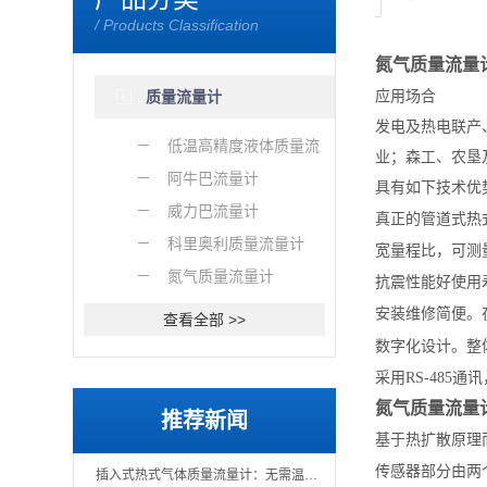
/ Products Classification
氮气质量流量
应用场合
质量流量计
发电及热电联产
低温高精度液体质量流
业；森工、农垦
量计
阿牛巴流量计
具有如下技术优
威力巴流量计
真正的管道式热
科里奥利质量流量计
宽量程比，可测
氮气质量流量计
抗震性能好使用
安装维修简便。
查看全部 >>
数字化设计。整
采用
RS-485
通讯
氮气质量流量
推荐新闻
基于热扩散原理
传感器部分由两
插入式热式气体质量流量计：无需温压补偿的直接质量测量