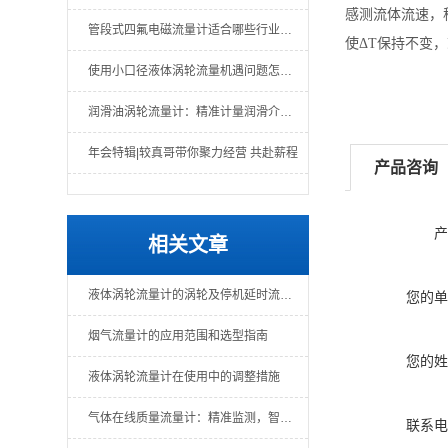
感测流体流速，
管段式四氟电磁流量计适合哪些行业场景？
使Δ
T
保持不变，
使用小口径液体涡轮流量机遇问题怎么办？一文教你解决
润滑油涡轮流量计：精准计量润滑介质的关键仪表
年会特辑|较真哥带你聚力经营 共赴薪程
产品咨询
产
相关文章
液体涡轮流量计的涡轮及停机延时流量分析
您的单
烟气流量计的应用范围和选型指南
您的姓
液体涡轮流量计在使用中的调整措施
气体在线质量流量计：精准监测，智慧管理
联系电