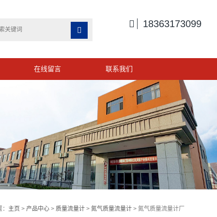

18363173099

在线留言
联系我们
置：
主页
>
产品中心
>
质量流量计
>
氮气质量流量计
> 氮气质量流量计厂