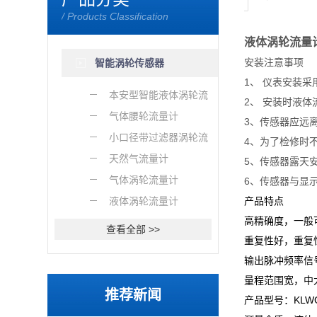
/ Products Classification
液体涡轮流量
安装注意事项
智能涡轮传感器
1、 仪表安装
本安型智能液体涡轮流
2、 安装时液体
量计
气体腰轮流量计
3、传感器应远
小口径带过滤器涡轮流
4、为了检修时
量计
天然气流量计
5、传感器露天
气体涡轮流量计
6、传感器与显
液体涡轮流量计
产品特点
高精确度，一般可
查看全部 >>
重复性好，重复性可
输出脉冲频率信号
量程范围宽，中大
推荐新闻
产品型号：KLWG