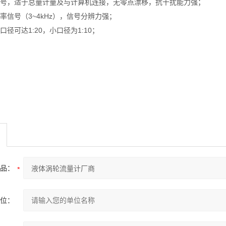
信号，适于总量计量及与计算机连接，无零点漂移，抗干扰能力强；
率信号（3~4kHz），信号分辨力强；
口径可达1:20，小口径为1:10；
品：
位：