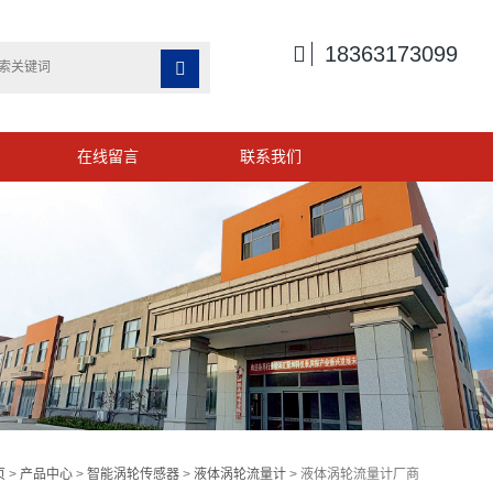

18363173099

在线留言
联系我们
页
>
产品中心
>
智能涡轮传感器
>
液体涡轮流量计
> 液体涡轮流量计厂商