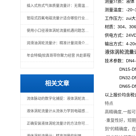
测量介质：液体
插入式热式气体质量流量计：无需温压补偿的直接质量测量
测量温度：-20~
工作压力：zui大
管段式四氟电磁流量计适合哪些行业场景？
材质：304、30
使用小口径液体涡轮流量机遇问题怎么办？一文教你解决
供电方式：24VD
润滑油涡轮流量计：精准计量润滑介质的关键仪表
输出方式：4-20
液体涡轮流量
年会特辑|较真哥带你聚力经营 共赴薪程
技术参数：DN4
DN15-DN
DN32-DN
相关文章
DN65-DN
以上报价均含税
流体脉动的数字化捕捉：液体涡轮流量计的原理、特性与工业应用全景
特点
液体涡轮流量计从流体力学到电磁感应的精密转化
高精确度,一般可达
·重复性好，短期
正确安装液体涡轮流量计的方法你可知！
到*的精确度，