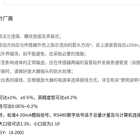
计厂商
采用法兰连接、螺纹连接及夹装式；
流动方向应与传感器外壳上指示流向的箭头方向*，且上游直管段应≥20dn
离外界磁场，如不能避免，应采取必要的措施；
不至影响液体的正常输送，应在传感器两端的直管段外安装旁通管道（如
安装时，请做好放大器插头的防水处理；
示仪表的接线，应根据放大器的电源来选择接线方式，详见有关“使用说明
达±1%、±0.5％，高精度型可达±0.2％
达0.05％~0.2％
，标准4-20mA模拟信号，RS485数字信号适于总量计量及与计算机连
口径可达1:20，小口径为1:10
Y-（4-200）