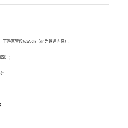
，下游直管段应≥5dn（dn为管道内径）。
图四）；
书"。
接