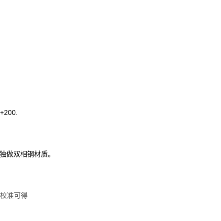
00.
单独做双相钢材质。
线校准可得