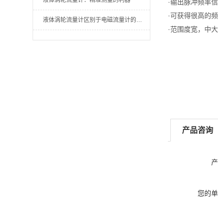
液体涡轮流量计：精准测量的利器
·输出脉冲频率
·可获得很高的频
液体涡轮流量计区别于电磁流量计的方面有哪些
·范围度宽，中大
产品咨询
产
您的单