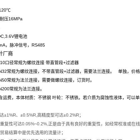
120℃
耐压16MPa
6
C,3.6V锂电池
mA，脉冲信号，RS485
计厂商
-10口径常规为螺纹连接 带直管段+过滤器
32常规为螺纹连接，不带直管段+过滤器，需要法兰连接。 单独，价格+2
50常规为法兰连接，需要做螺纹连接，订货时。
200常规为法兰连接。
含运费，本体材质：不锈钢 叶轮：不锈铁。若介质为腐蚀性液体，可以
±1%R、±0.5%R,高精度型可达±0.2%R；
重复性可达0.05%~0.2%,正是由于具有良好的重复性，如经常校准或在
在贸易结算中是优先选用的流量计；