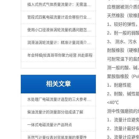
插入式热式气体质量流量计：无需温压补偿的直接质量测量
应根据被测介质
天然橡胶（软橡
管段式四氟电磁流量计适合哪些行业场景？
1、较好的弹性
使用小口径液体涡轮流量机遇问题怎么办？一文教你解决
2、耐一般的弱
3、 测水、污水
润滑油涡轮流量计：精准计量润滑介质的关键仪表
耐酸橡胶（硬橡
年会特辑|较真哥带你聚力经营 共赴薪程
可耐常温下的盐
测一般的酸、碱
聚胺脂橡胶（Poly
相关文章
1、耐磨性能
2、耐酸、碱性
水处理厂电磁流量计选型的三大参考因素
<40℃
测中性强磨损的
柴油流量计的测量部分组成请了解
1．流量计应避
一体式电磁流量计产品特点
2．流量计最好
3．流量计应避
天然气计量仪表对贸易发展的重要性