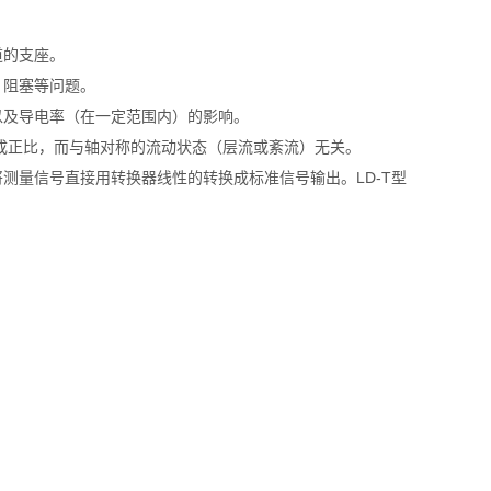
道的支座。
，阻塞等问题。
以及导电率（在一定范围内）的影响。
速成正比，而与轴对称的流动状态（层流或紊流）无关。
测量信号直接用转换器线性的转换成标准信号输出。LD-T型