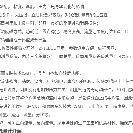
体密度、粘度、温度、压力和电导率变化的影响；
流动部件，无压损，直管段要求较低。对浆液测量有*的适应性；
感器衬里和电极材料，即具有良好的耐腐蚀和耐磨损性；
新颖励磁方式，功耗低、零点稳定、精确度高。流量范围度可达150：1；
传感器组成一体型或分离型；
6位高性能微处理器，2x16LCD显示，参数设定方便，编程可靠；
向测量系统，内装三个积算器：正向总量、反向总量及差值总量；可显示正
面安装技术(SMT)，具有自检和自诊断功能；
受流体密度、粘度、温度、压力和电导率变化的影响，传感器感应电压信
内无阻流件，因此没有附加的压力损失；测量管道内无可动部件，因此传感
电压信号是在整个充满磁场的空间中形成的，是管道载面上的平均值，因此
用先进的单片机（MCU）和表面贴装技术（SMT），性能可靠，精度高，
流量、流速、流量百分比等。
系统，可测正向流量、反向流量。采用特殊的生产工艺和优质材料，确保
流量计介绍