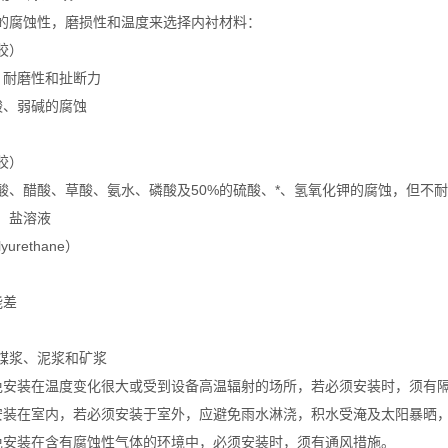
的腐蚀性，磨损性和温度来选择内衬材料：
胶）
，耐磨性和扯断力
酸、弱碱的腐蚀
胶）
酸、醋酸、草酸、氨水、磷酸及50%的硫酸、*、氢氧化钾的腐蚀，但不
、盐溶液
urethane）
能差
煤浆、泥浆和矿浆
免安装在温度变化很大或受到设备高温辐射的场所，若必须安装时，须有
安装在室内，若必须安装于室外，应避免雨水淋浇，积水受淹及太阳暴晒
免安装在含有腐蚀性气体的环境中，必须安装时，须有通风措施。