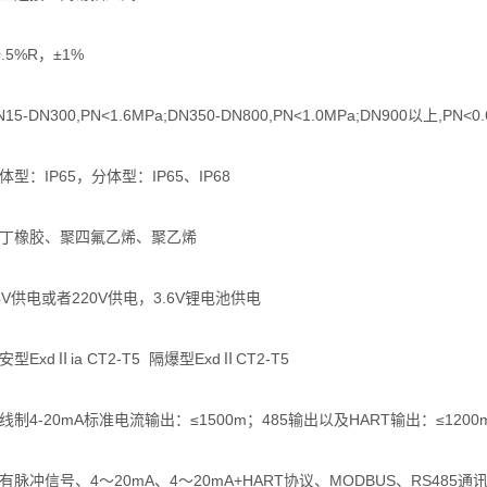
.5%R，±1%
-DN300,PN<1.6MPa;DN350-DN800,PN<1.0MPa;DN900以上,PN<0.
型：IP65，分体型：IP65、IP68
氯丁橡胶、聚四氟乙烯、聚乙烯
4V供电或者220V供电，3.6V锂电池供电
ExdⅡia CT2-T5 隔爆型ExdⅡCT2-T5
制4-20mA标准电流输出：≤1500m；485输出以及HART输出：≤1200
脉冲信号、4～20mA、4～20mA+HART协议、MODBUS、RS485通