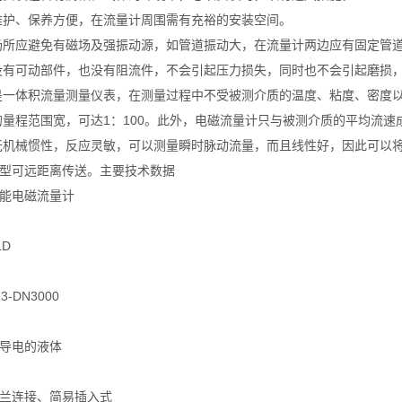
维护、保养方便，在流量计周围需有充裕的安装空间。
场所应避免有磁场及强振动源，如管道振动大，在流量计两边应有固定管
没有可动部件，也没有阻流件，不会引起压力损失，同时也不会引起磨损
是一体积流量测量仪表，在测量过程中不受被测介质的温度、粘度、密度
的量程范围宽，可达1：100。此外，电磁流量计只与被测介质的平均流
无机械惯性，反应灵敏，可以测量瞬时脉动流量，而且线性好，因此可以将
D型可远距离传送。主要技术数据
品名称：智能电磁流量计
LD
-DN3000
能导电的液体
法兰连接、简易插入式