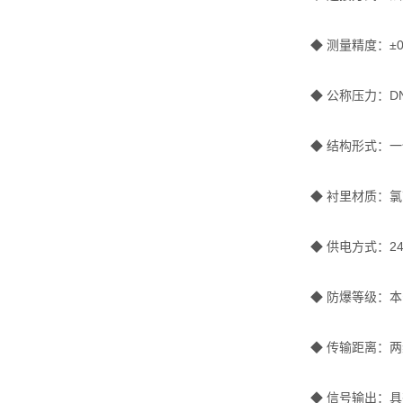
◆ 测量精度：±0
◆ 公称压力：DN15
◆ 结构形式：一体
◆ 衬里材质：
◆ 供电方式：2
◆ 防爆等级：本安型
◆ 传输距离：两线
◆ 信号输出：具有