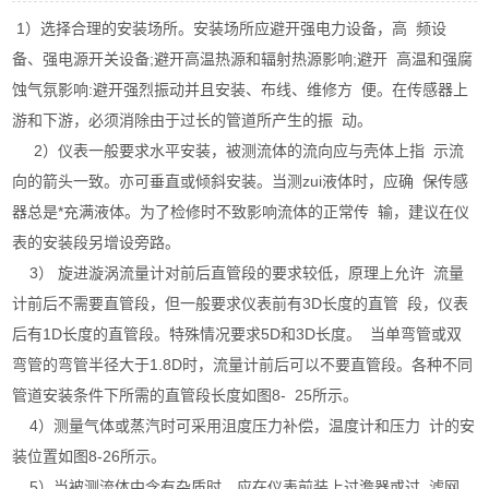
1）选择合理的安装场所。安装场所应避开强电力设备，高 频设
备、强电源开关设备;避开高温热源和辐射热源影响;避开 高温和强腐
蚀气氛影响:避开强烈振动并且安装、布线、维修方 便。在传感器上
游和下游，必须消除由于过长的管道所产生的振 动。
2）仪表一般要求水平安装，被测流体的流向应与壳体上指 示流
向的箭头一致。亦可垂直或倾斜安装。当测zui液体时，应确 保传感
器总是*充满液体。为了检修时不致影响流体的正常传 输，建议在仪
表的安装段另增设旁路。
3） 旋进漩涡流量计对前后直管段的要求较低，原理上允许 流量
计前后不需要直管段，但一般要求仪表前有3D长度的直管 段，仪表
后有1D长度的直管段。特殊情况要求5D和3D长度。 当单弯管或双
弯管的弯管半径大于1.8D时，流量计前后可以不要直管段。各种不同
管道安装条件下所需的直管段长度如图8- 25所示。
4）测量气体或蒸汽时可采用沮度压力补偿，温度计和压力 计的安
装位置如图8-26所示。
5）当被测流体中含有杂质时，应在仪表前装上过澹器或过 滤网，