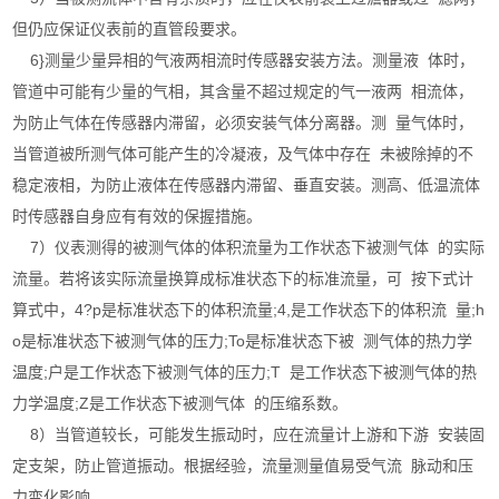
但仍应保证仪表前的直管段要求。
6}测量少量异相的气液两相流时传感器安装方法。测量液 体时，
管道中可能有少量的气相，其含量不超过规定的气一液两 相流体，
为防止气体在传感器内滞留，必须安装气体分离器。测 量气体时，
当管道被所测气体可能产生的冷凝液，及气体中存在 未被除掉的不
稳定液相，为防止液体在传感器内滞留、垂直安装。测高、低温流体
时传感器自身应有有效的保握措施。
7）仪表测得的被测气体的体积流量为工作状态下被测气体 的实际
流量。若将该实际流量换算成标准状态下的标准流量，可 按下式计
算式中，4?p是标准状态下的体积流量;4,是工作状态下的体积流 量;h
o是标准状态下被测气体的压力;To是标准状态下被 测气体的热力学
温度;户是工作状态下被测气体的压力;T 是工作状态下被测气体的热
力学温度;Z是工作状态下被测气体 的压缩系数。
8）当管道较长，可能发生振动时，应在流量计上游和下游 安装固
定支架，防止管道振动。根据经验，流量测量值易受气流 脉动和压
力变化影响。