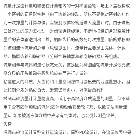
流量计是由计量箱和装在计量箱内的一对椭圆齿轮，与上下盖板构成
一个密封的初月形空腔（由于齿轮的转动，所以不是绝对密封的）作
为一次排量的计算单位。当被测液体经管道进入流量计时，由于进出
口处产生的压力差推动一对齿轮连续旋转，不断地把经初月形空腔计
量后的液体输送到出口处，椭圆齿轮的转数与每次排量四倍的乘积即
为被测液体流量的总量（原理见图）。流量计主要是由壳体、计数
器、椭圆齿轮和联轴器（分磁性联轴器和轴向联轴器）等组成。
流量测量与流体的流动状态无关，这是因为椭圆齿轮流量计是依靠被
测介质的压头推动椭圆齿轮旋转而进行计量的。
粘度愈大的介质，从齿轮和计量空间隙中泄漏出去的泄漏量愈小，因
此核测介质的粘皮愈大，泄漏误差愈小，对测量愈有利。
椭圆齿轮流量计计量精度高，适用于高粘度介质流量的测量，但不适
用于含有固体颗粒的流体(固体颗粒会将齿轮卡死，以致无法测量流
量)。如果被测液体介质中夹杂有气体时，也会引起测量误差。
优势
椭圆齿轮流量计又称定排量流量计，简称PD流量计，在流量仪表中是