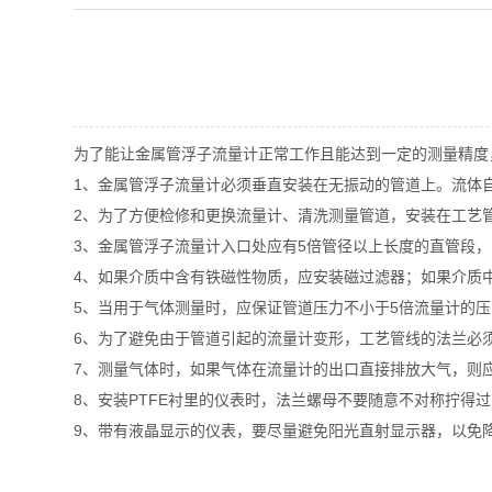
为了能让金属管浮子流量计正常工作且能达到一定的测量精度
1、金属管浮子流量计必须垂直安装在无振动的管道上。流体自
2、为了方便检修和更换流量计、清洗测量管道，安装在工艺
3、金属管浮子流量计入口处应有5倍管径以上长度的直管段，
4、如果介质中含有铁磁性物质，应安装磁过滤器；如果介质
5、当用于气体测量时，应保证管道压力不小于5倍流量计的
6、为了避免由于管道引起的流量计变形，工艺管线的法兰必
7、测量气体时，如果气体在流量计的出口直接排放大气，则
8、安装PTFE衬里的仪表时，法兰螺母不要随意不对称拧得过
9、带有液晶显示的仪表，要尽量避免阳光直射显示器，以免