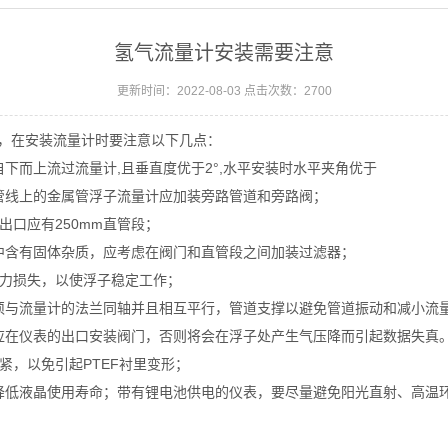
氢气流量计安装需要注意
更新时间：2022-08-03 点击次数：2700
，在安装流量计时要注意以下几点：
下而上流过流量计,且垂直度优于2°,水平安装时水平夹角优于
管线上的金属管浮子流量计应加装旁路管道和旁路阀；
出口应有250mm直管段；
中含有固体杂质，应考虑在阀门和直管段之间加装过滤器；
压力损失，以使浮子稳定工作；
须与流量计的法兰同轴并且相互平行，管道支撑以避免管道振动和减小流
应在仪表的出口安装阀门，否则将会在浮子处产生气压降而引起数据失真
紧，以免引起PTEF衬里变形；
降低液晶使用寿命；带有锂电池供电的仪表，要尽量避免阳光直射、高温环