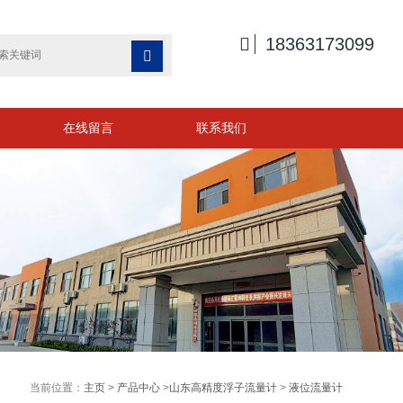

18363173099

在线留言
联系我们
当前位置：
主页
>
产品中心
>
山东高精度浮子流量计
>
液位流量计