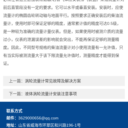
前后直管段没有一定的要求。它可以水平或垂直安装。安装时，应使
流量计的椭圆齿轮转动轴与地面平行。按照要求正确安装后的柴油流
量计，使用时即可保证足够的精度，通常累计值的精度可达0.5级，
是一种较为准确的流量计量仪表。但是，如果使用时被测介质的流量
过小，仪表的泄漏误差的影响就会突出，不能再保证足够的测量精
度。因此，不同型号规格的柴油流量计对小使用流量有一允许值，只
有当实际被测流量大于该下限流量允许值时，测量精度才能得到保
证。
上一篇：
涡轮流量计常见故障及解决方案
下一篇：
液体涡轮流量计安装注意事项
联系方式
邮件：
3629000656@qq.com
地址：
山东省威海市环翠区和兴路196-1号