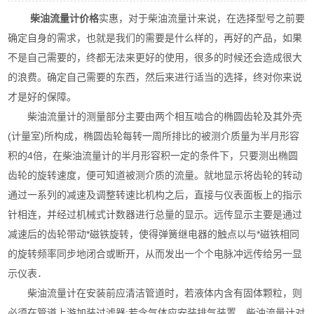
柴油流量计价格
实惠，对于柴油流量计来说，在选择型号之前要
确定自身的需求，也就是我们的需要是什么样的，再好的产品，如果
不是自己需要的，终都无法来更好的使用，很多的时候还会造成很大
的浪费。确定自己需要的东西，然后来进行适当的选择，终对你来说
才是好的保障。
柴油流量计的测量部分主要由两个相互啮合的椭圆齿轮及其外壳
(计量室)所构成，椭圆齿轮每转一周所排比的被测介质量为半月形容
积的4倍，在柴油流量计的半月形容积一定的条件下，只要测出椭圆
齿轮的旋转速度，便可知道被测介质的流量。就地显示将齿轮的转动
通过一系列的减速及调整转速比机构之后，直接与仪表面板上的指示
针相连，并经过机械式计数器进行总量的显示。远传显示主要是通过
减速后的齿轮带动*磁铁旋转，使得弹簧继电器的触点以与*磁铁相同
的旋转频率同步地闭合或断开，从而发出一个个电脉冲远传给另一显
示仪表．
柴油流量计在安装前应清洁管道时，若液体内含有固体颗粒，则
必须在管道上游加装过滤器;若含气体应安装排气装置。柴油流量计对