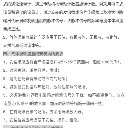
式的涡轮流量计，通过传动机构带动计数器旋转计数。对采用电子式
流量积算仪的流量计，通过旋转的发讯盘或信号传感器以及放大电路
输出代表涡轮旋转速度的脉冲信号，该脉冲信号的频率与流体体积流
量成正比。
2、气体涡轮流量计广泛应用于石油、有机液体、无机液、液化气、
天然气和低温流体等。
四、
气体涡轮流量的安装场所要求
1、安装场所应符合环境温度在-25～55℃范围内，湿度＜80％RH；
2、通风良好、避免日晒、雨淋；
3、避免在配管有振动或应力的场所；
4、避免易受到强烈热辐射、放射性影响的场所；
5、必须避免外界强电磁场对检测信号的干扰。如不能避免时，应在
流量计(传感器)的放大器上加设屏蔽罩等措施来消除干扰；
6、在有防爆要求的场所，应采用隔爆放大器；
7、安装位置应考虑便于安装、操作、维修。
五、气体涡轮流量的安装技术要求