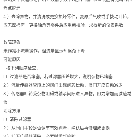
焊点脱焊
4 ）去除异物，并清洗或更换损坏零件，复原后气吹或手拨动叶轮，
应无摩擦声，更换轴承等零件后应重新校验，求得新的仪表系数
故障现象
未作减小流量操作，但流量显示却逐渐下降
可能原因
· 按下列顺序检查：
l ）过滤器是否堵塞，若过滤器压差增大，说明杂物已堵塞
2 ）流量传感器管段上的阀门出现阀芯松动，阀门开度自动减少
3 ）传感器叶轮受杂物阻碍或轴承间隙进人异物，阻力增加而减速减
慢
消除方法
l ）清除过滤器
2 ）从阀门手轮是否调节有效判断，确认后再修理或更换
3 ）卸下传感器清除，必要时重新校验