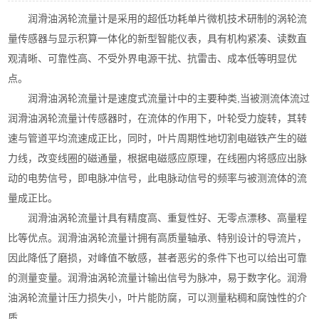
润滑油涡轮流量计是采用的超低功耗单片微机技术研制的涡轮流
量传感器与显示积算一体化的新型智能仪表，具有机构紧凑、读数直
观清晰、可靠性高、不受外界电源干扰、抗雷击、成本低等明显优
点。
润滑油涡轮流量计是速度式流量计中的主要种类,当被测流体流过
润滑油涡轮流量计传感器时，在流体的作用下，叶轮受力旋转，其转
速与管道平均流速成正比，同时，叶片周期性地切割电磁铁产生的磁
力线，改变线圈的磁通量，根据电磁感应原理，在线圈内将感应出脉
动的电势信号，即电脉冲信号，此电脉动信号的频率与被测流体的流
量成正比。
润滑油涡轮流量计具有精度高、重复性好、无零点漂移、高量程
比等优点。润滑油涡轮流量计拥有高质量轴承、特别设计的导流片，
因此降低了磨损，对峰值不敏感，甚者恶劣的条件下也可以给出可靠
的测量变量。润滑油涡轮流量计输出信号为脉冲，易于数字化。润滑
油涡轮流量计压力损失小，叶片能防腐，可以测量粘稠和腐蚀性的介
质。