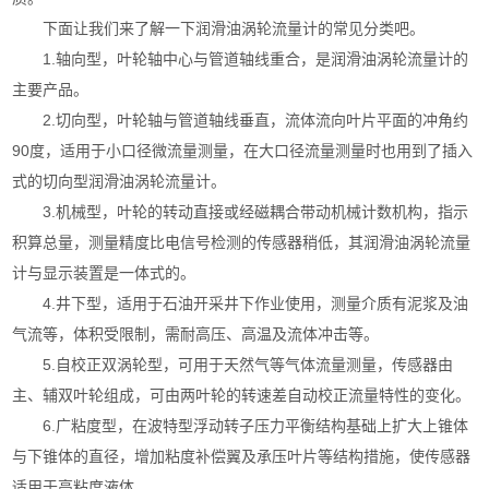
下面让我们来了解一下润滑油涡轮流量计的常见分类吧。
1.轴向型，叶轮轴中心与管道轴线重合，是润滑油涡轮流量计的
主要产品。
2.切向型，叶轮轴与管道轴线垂直，流体流向叶片平面的冲角约
90度，适用于小口径微流量测量，在大口径流量测量时也用到了插入
式的切向型润滑油涡轮流量计。
3.机械型，叶轮的转动直接或经磁耦合带动机械计数机构，指示
积算总量，测量精度比电信号检测的传感器稍低，其润滑油涡轮流量
计与显示装置是一体式的。
4.井下型，适用于石油开采井下作业使用，测量介质有泥浆及油
气流等，体积受限制，需耐高压、高温及流体冲击等。
5.自校正双涡轮型，可用于天然气等气体流量测量，传感器由
主、辅双叶轮组成，可由两叶轮的转速差自动校正流量特性的变化。
6.广粘度型，在波特型浮动转子压力平衡结构基础上扩大上锥体
与下锥体的直径，增加粘度补偿翼及承压叶片等结构措施，使传感器
适用于高粘度液体。