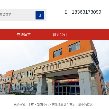

18363173099

在线留言
联系我们
当前位置：
主页
>
新闻中心
> 石油流量计在石油计量中的意义