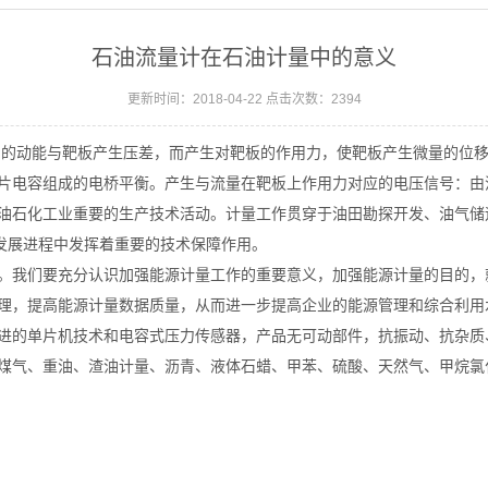
石油流量计在石油计量中的意义
更新时间：2018-04-22 点击次数：2394
身的动能与靶板产生压差，而产生对靶板的作用力，使靶板产生微量的位
片电容组成的电桥平衡。产生与流量在靶板上作用力对应的电压信号：由
石化工业重要的生产技术活动。计量工作贯穿于油田勘探开发、油气储
的发展进程中发挥着重要的技术保障作用。
我们要充分认识加强能源计量工作的重要意义，加强能源计量的目的，就
理，提高能源计量数据质量，从而进一步提高企业的能源管理和综合利用
的单片机技术和电容式压力传感器，产品无可动部件，抗振动、抗杂质
煤气、重油、渣油计量、沥青、液体石蜡、甲苯、硫酸、天然气、甲烷氯