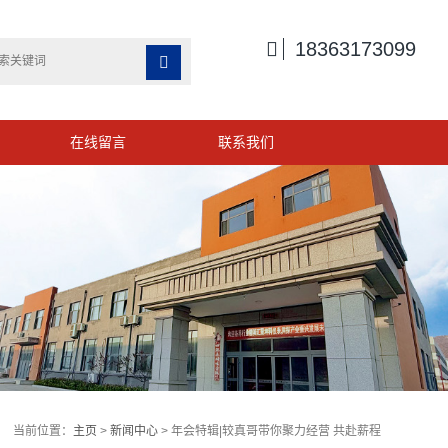

18363173099

在线留言
联系我们
当前位置：
主页
>
新闻中心
> 年会特辑|较真哥带你聚力经营 共赴薪程