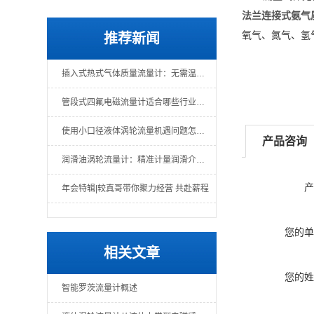
法兰连接式氨气
氧气、氮气、氢
推荐新闻
插入式热式气体质量流量计：无需温压补偿的直接质量测量
管段式四氟电磁流量计适合哪些行业场景？
使用小口径液体涡轮流量机遇问题怎么办？一文教你解决
产品咨询
润滑油涡轮流量计：精准计量润滑介质的关键仪表
产
年会特辑|较真哥带你聚力经营 共赴薪程
您的单
相关文章
您的姓
智能罗茨流量计概述