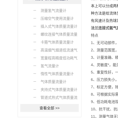
本上可以分成两
测量氢气流量计
种方法是给流体
压缩空气使用流量计
有风速计及热球
插入式气体质量流量计
法兰连接式氨气
螺纹连接气体质量流量
特点
计
卡箍气体质量流量计
1、无可动部件
高温烟气烟道低流速气
2、测量范围宽，大
3、计量准确、精度
体质量流量计
宽量程高精度低功耗气
4、灵敏度*，能测
体质量流量计
氢气流量计
5、重复性好，一
惰性气体质量流量计
6、压力损失小，
气体质量流量计
7、标定方便，
夹持式气体质量流量计
8、可根据实际
管道式热式气体质量流
9、低功耗电池
量计
查看全部 >>
10、抗干扰、
11、测量气体