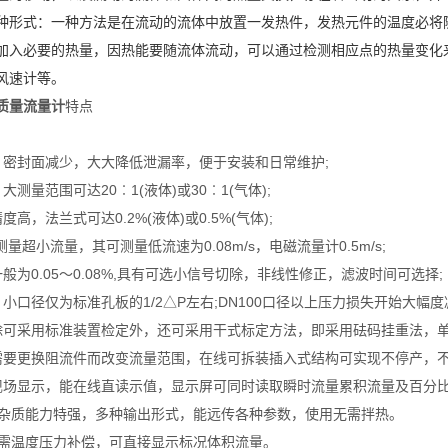
种形式：一种方法是在流动的流体中放置一发热件，发热元件的温度必将
加入必要的热量，因热能要随流体流动，可以通过检测相应点的热量变化
风速计等。
质量流量计
特点
，密封面减少，大大降低泄漏率，便于安装和日常维护;
测量范围可达20︰1(液体)或30︰1(气体);
高，法兰式可达0.2%(液体)或0.5%(气体);
量超小流量，其可测量低流速为0.08m/s，电磁流量计0.5m/s;
般为0.05～0.08%,具有可选小信号切除，非线性修正，滤波时间可选择;
小口径仅为标准孔板的1/2△P左右;DN100口径以上压力损失开始大幅度
除可采用标准装置检定外，还可采用干式标定方法，即采用砝码挂重法，单
需要更换阻流件而改变流量范围，在线可拆装插入式结构可实现不停产，不
现场显示，能在线直读示值，显示屏可同时读取瞬时流量累积流量及百分比
抗杂质能力特强，多种输出形式，能远传各种参数，使用无需拌热。
无需温度压力补偿，可直接显示标况体积流量。