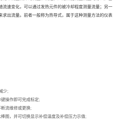
随流速变化，可以通过发热元件的被冷却程度测量流量；另一
来求出流量。前者一般称为热导式，属于这种测量方法的仪表
减少;
键操作即可完成标定;
断流维修或更换;
棒图，并可切换显示补偿温度及补偿压力示值;