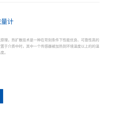
流量计
散原理，热扩散技术是一种在苛刻条件下性能优良、可靠性高的
被置于介质中时，其中一个传感器被加热到环境温度以上的的温
温度。