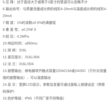
5.压 降：对于直径大于或等于3英寸的管道可以忽略不计
6.输出信号：与质量流量成比例的线形4-20mA与温度成比例的线形4-
20mA
7.精 度：1%的读数±0.5%的满量程
8.重 复 性：±0.2%F.S
9.耐 压：4.2MPa
10.响应时间：≤850ms
11.球 阀：316L
11.紧压接头：316L/304
12.法 兰：316L/304
13.报警输出：继电器常开触点容量220AC/3A或24VDC（只针对流量
值的报警输出）、可以温度输出
14.显 示：宽屏LCD显示，参数及变量可通过面板上按键设定（带密
码保护）
15.防护等级：IP65（不同厂家不同等级）