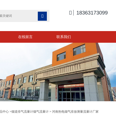

18363173099

在线留言
联系我们
品中心
>
烟道排气流量计烟气流量计
>
河南热电烟气排放测量流量计厂家