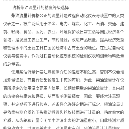
浅析柴油流量计的精度等级选择
柴油流量计价格
公正的流量计是过程自动化仪表与装置中的大类
仪表之一，被广泛适用于冶金、电力、煤炭、化工、石油、交通、建
筑、轻纺、食品、医药、农业、环境保护及日常生活等国民经济各个
领域，是发展工农业生产，节约能源，改进产品质量，提高经济效益
和管理水平的重要工具在国民经济中占有重要的地位。在过程自动化
仪表与装置中，作为过程自动化控制系统的检测仪表和测量物料数量
的总量表。
使用柴油流量计要注意被测介质的温度不能过高，否则不仅会增
加测量误差，而且有使齿轮发生卡死的可能。为此，柴油流量计在仪
表所规定的使用温度范围内使用。长期使用后的柴油流量计，其内部
的齿轮会被腐蚀和磨损，从而影响测量精度。因此，要经常注意观
察，并定期拆下进行检查，若条件允许好定期进行标定。柴油流量计
是依靠被测介质的压头推动椭圆齿轮旋转而进行计量的。粘度愈大的
介质，从齿轮和计量空间隙中泄漏出去的泄漏量愈小，因此核测介质
的粘皮愈大，泄漏误差愈小，对测量愈有利。柴油流量计计量精度